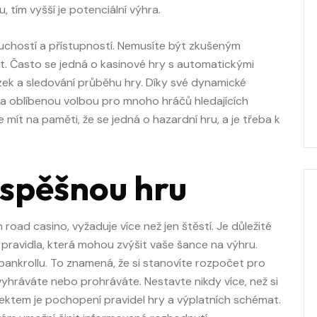
 tím vyšší je potenciální výhra.
uchostí a přístupností. Nemusíte být zkušeným
rát. Často se jedná o kasinové hry s automatickými
zek a sledování průběhu hry. Díky své dynamické
la oblíbenou volbou pro mnoho hráčů hledajících
 mít na paměti, že se jedná o hazardní hru, a je třeba k
úspěšnou hru
 road casino, vyžaduje více než jen štěstí. Je důležité
 pravidla, která mohou zvýšit vaše šance na výhru.
í bankrollu. To znamená, že si stanovíte rozpočet pro
vyhráváte nebo prohráváte. Nestavte nikdy více, než si
ektem je pochopení pravidel hry a výplatních schémat.