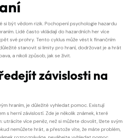
aní
é si být vědom rizik. Pochopení psychologie hazardu
aním. Lidé často vkládají do hazardních her více
zpět své prohry. Tento cyklus může vést k finančním
ežité stanovit si limity pro hraní, dodržovat je a hrát
, a nikoli způsob, jak se živit.
edejít závislosti na
ým hraním, je důležité vyhledat pomoc. Existují
m s herní závislostí. Zde je několik známek, které
: utrácíte více peněz, než si můžete dovolit, lžete svým
pokud nemůžete hrát, a přestože víte, že máte problém,
známek rozpoznáváte, neváhejte vyhledat pomoc.