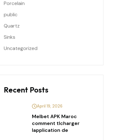
Porcelain
public
Quartz
Sinks
Uncategorized
Recent Posts
April 19, 2026
Melbet APK Maroc
comment tlcharger
lapplication de