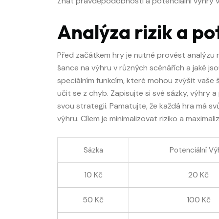
Znát pravděpodobnosti a potenciální výhry v
Analýza rizik a po
Před začátkem hry je nutné provést analýzu ri
šance na výhru v různých scénářích a jaké j
speciálním funkcím, které mohou zvýšit vaše š
učit se z chyb. Zapisujte si své sázky, výhry a
svou strategii. Pamatujte, že každá hra má sv
výhru. Cílem je minimalizovat riziko a maximali
Sázka
Potenciální Vý
10 Kč
20 Kč
50 Kč
100 Kč