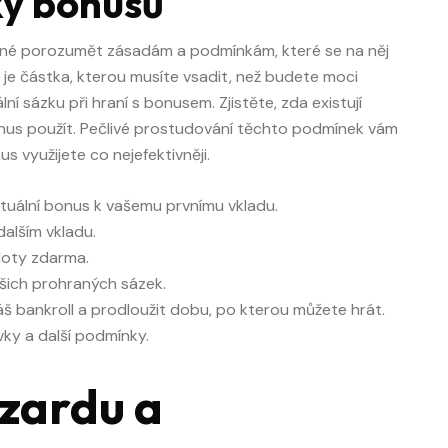
y bonusů
bytné porozumět zásadám a podmínkám, které se na něj
 je částka, kterou musíte vsadit, než budete moci
í sázku při hraní s bonusem. Zjistěte, zda existují
nus použít. Pečlivé prostudování těchto podmínek vám
s využijete co nejefektivněji.
tuální bonus k vašemu prvnímu vkladu.
alším vkladu.
loty zdarma.
šich prohraných sázek.
š bankroll a prodloužit dobu, po kterou můžete hrát.
ky a další podmínky.
zardu a