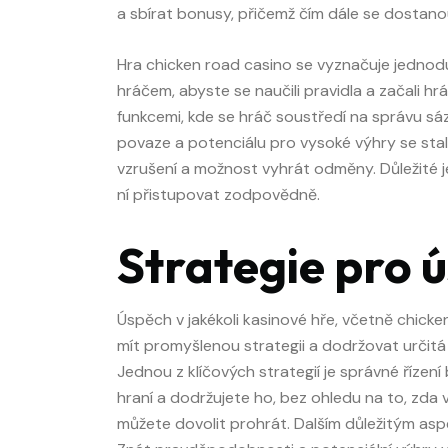
a sbírat bonusy, přičemž čím dále se dostanou,
Hra chicken road casino se vyznačuje jednod
hráčem, abyste se naučili pravidla a začali h
funkcemi, kde se hráč soustředí na správu sá
povaze a potenciálu pro vysoké výhry se sta
vzrušení a možnost vyhrát odměny. Důležité je
ní přistupovat zodpovědně.
Strategie pro 
Úspěch v jakékoli kasinové hře, včetně chicken
mít promyšlenou strategii a dodržovat určitá
Jednou z klíčových strategií je správné řízen
hraní a dodržujete ho, bez ohledu na to, zda 
můžete dovolit prohrát. Dalším důležitým asp