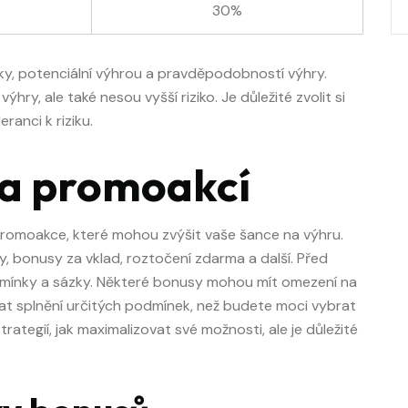
30%
ázky, potenciální výhrou a pravděpodobností výhry.
ýhry, ale také nesou vyšší riziko. Je důležité zvolit si
anci k riziku.
 a promoakcí
 promoakce, které mohou zvýšit vaše šance na výhru.
 bonusy za vklad, roztočení zdarma a další. Před
dmínky a sázky. Některé bonusy mohou mít omezení na
ovat splnění určitých podmínek, než budete moci vybrat
rategií, jak maximalizovat své možnosti, ale je důležité