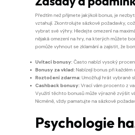
Zásady a podmínk
Předtím než přijmete jakýkoli bonus, je nez
vztahují. Zkontrolujte sázkové požadavky, což
vybrat své výhry. Hledejte omezení na maximáln
nějaká omezení na hry, na kterých můžete bo
pomůže vyhnout se zklamání a zajistit, že bonu
Uvítací bonusy:
Často nabízí vysoký procen
Bonusy za vklad:
Nabízejí bonus při každém d
Roztočení zdarma:
Umožňují hrát vybrané s
Cashback bonusy:
Vrací vám procento z va
Využití těchto bonusů může výrazně zvýšit vá
Nicméně, vždy pamatujte na sázkové požadav
Psychologie ha