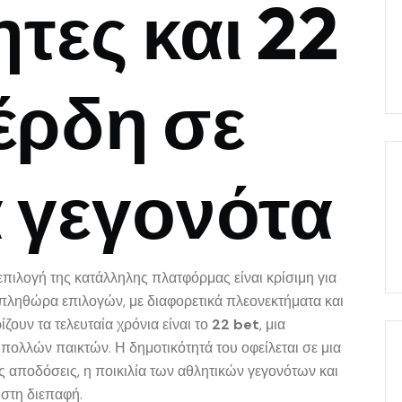
τες και 22
κέρδη σε
 γεγονότα
πιλογή της κατάλληλης πλατφόρμας είναι κρίσιμη για
 πληθώρα επιλογών, με διαφορετικά πλεονεκτήματα και
ζουν τα τελευταία χρόνια είναι το
22 bet
, μια
πολλών παικτών. Η δημοτικότητά του οφείλεται σε μια
ς αποδόσεις, η ποικιλία των αθλητικών γεγονότων και
στη διεπαφή.