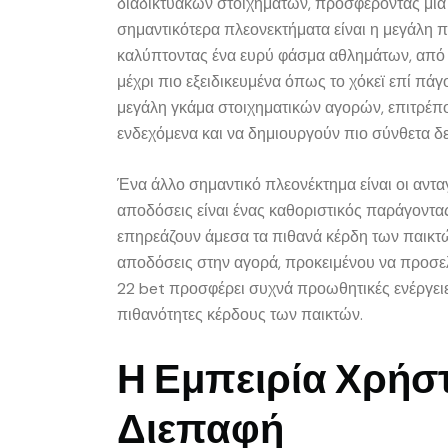
διαδικτυακών στοιχημάτων, προσφέροντας μια
σημαντικότερα πλεονεκτήματα είναι η μεγάλη 
καλύπτοντας ένα ευρύ φάσμα αθλημάτων, από 
μέχρι πιο εξειδικευμένα όπως το χόκεϊ επί πάγ
μεγάλη γκάμα στοιχηματικών αγορών, επιτρέπ
ενδεχόμενα και να δημιουργούν πιο σύνθετα δε
Ένα άλλο σημαντικό πλεονέκτημα είναι οι αντ
αποδόσεις είναι ένας καθοριστικός παράγοντα
επηρεάζουν άμεσα τα πιθανά κέρδη των παικτ
αποδόσεις στην αγορά, προκειμένου να προσελκ
22 bet προσφέρει συχνά προωθητικές ενέργειε
πιθανότητες κέρδους των παικτών.
Η Εμπειρία Χρήστ
Διεπαφή