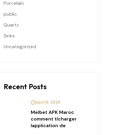
Porcelain
public
Quartz
Sinks
Uncategorized
Recent Posts
April 19, 2026
Melbet APK Maroc
comment tlcharger
lapplication de