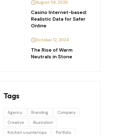
August 06, 2026
Casino Internet-based:
Realistic Data for Safer
Online
October 12, 2024
The Rise of Warm
Neutrals in Stone
Tags
Agency
Branding
Company
Creative
Illustration
Kitchen countertops
Portfolio