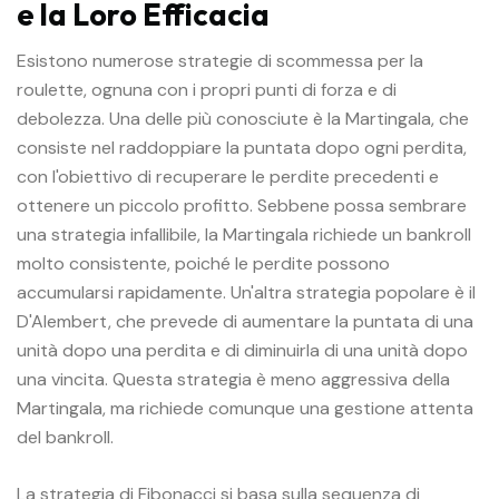
e la Loro Efficacia
Esistono numerose strategie di scommessa per la
roulette, ognuna con i propri punti di forza e di
debolezza. Una delle più conosciute è la Martingala, che
consiste nel raddoppiare la puntata dopo ogni perdita,
con l'obiettivo di recuperare le perdite precedenti e
ottenere un piccolo profitto. Sebbene possa sembrare
una strategia infallibile, la Martingala richiede un bankroll
molto consistente, poiché le perdite possono
accumularsi rapidamente. Un'altra strategia popolare è il
D'Alembert, che prevede di aumentare la puntata di una
unità dopo una perdita e di diminuirla di una unità dopo
una vincita. Questa strategia è meno aggressiva della
Martingala, ma richiede comunque una gestione attenta
del bankroll.
La strategia di Fibonacci si basa sulla sequenza di