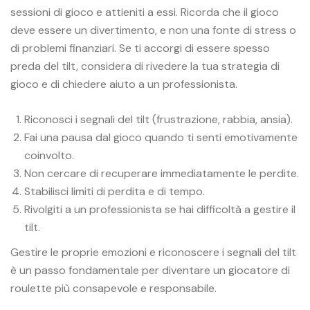
sessioni di gioco e attieniti a essi. Ricorda che il gioco
deve essere un divertimento, e non una fonte di stress o
di problemi finanziari. Se ti accorgi di essere spesso
preda del tilt, considera di rivedere la tua strategia di
gioco e di chiedere aiuto a un professionista.
Riconosci i segnali del tilt (frustrazione, rabbia, ansia).
Fai una pausa dal gioco quando ti senti emotivamente
coinvolto.
Non cercare di recuperare immediatamente le perdite.
Stabilisci limiti di perdita e di tempo.
Rivolgiti a un professionista se hai difficoltà a gestire il
tilt.
Gestire le proprie emozioni e riconoscere i segnali del tilt
è un passo fondamentale per diventare un giocatore di
roulette più consapevole e responsabile.