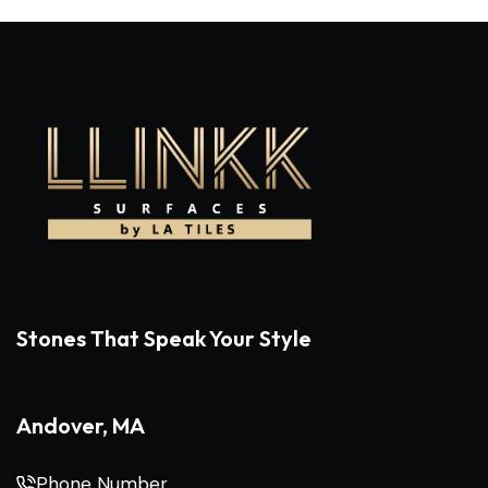
Stones That Speak Your Style
Andover, MA
Phone Number