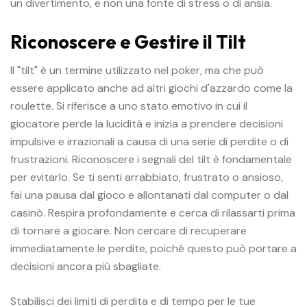
un divertimento, e non una fonte di stress o di ansia.
Riconoscere e Gestire il Tilt
Il "tilt" è un termine utilizzato nel poker, ma che può
essere applicato anche ad altri giochi d'azzardo come la
roulette. Si riferisce a uno stato emotivo in cui il
giocatore perde la lucidità e inizia a prendere decisioni
impulsive e irrazionali a causa di una serie di perdite o di
frustrazioni. Riconoscere i segnali del tilt è fondamentale
per evitarlo. Se ti senti arrabbiato, frustrato o ansioso,
fai una pausa dal gioco e allontanati dal computer o dal
casinò. Respira profondamente e cerca di rilassarti prima
di tornare a giocare. Non cercare di recuperare
immediatamente le perdite, poiché questo può portare a
decisioni ancora più sbagliate.
Stabilisci dei limiti di perdita e di tempo per le tue