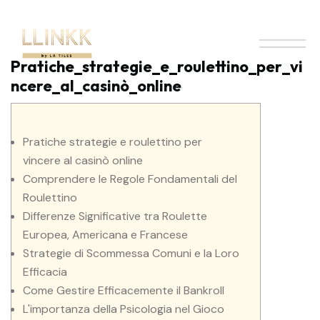
Pratiche_strategie_e_roulettino_per_vi
ncere_al_casinò_online
Pratiche strategie e roulettino per
vincere al casinò online
Comprendere le Regole Fondamentali del
Roulettino
Differenze Significative tra Roulette
Europea, Americana e Francese
Strategie di Scommessa Comuni e la Loro
Efficacia
Come Gestire Efficacemente il Bankroll
L'importanza della Psicologia nel Gioco