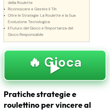
della Roulette
Riconoscere e Gestire il Tilt
Oltre le Strategie: La Roulette e la Sua
Evoluzione Tecnologica
Il Futuro del Gioco e l'Importanza del
Gioco Responsabile
🔥 Gioca
▶️
Pratiche strategie e
roulettino per vincere al