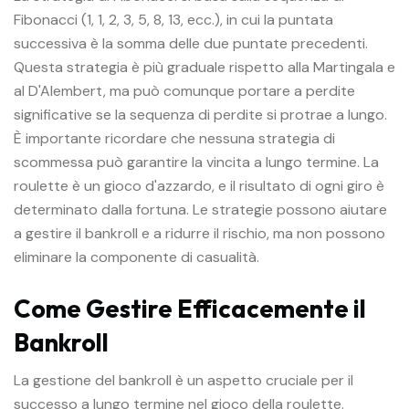
Fibonacci (1, 1, 2, 3, 5, 8, 13, ecc.), in cui la puntata
successiva è la somma delle due puntate precedenti.
Questa strategia è più graduale rispetto alla Martingala e
al D'Alembert, ma può comunque portare a perdite
significative se la sequenza di perdite si protrae a lungo.
È importante ricordare che nessuna strategia di
scommessa può garantire la vincita a lungo termine. La
roulette è un gioco d'azzardo, e il risultato di ogni giro è
determinato dalla fortuna. Le strategie possono aiutare
a gestire il bankroll e a ridurre il rischio, ma non possono
eliminare la componente di casualità.
Come Gestire Efficacemente il
Bankroll
La gestione del bankroll è un aspetto cruciale per il
successo a lungo termine nel gioco della roulette.