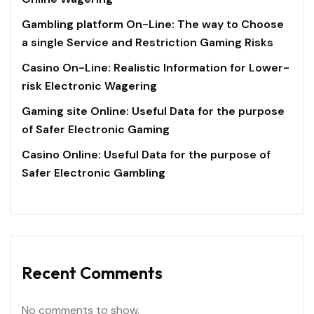
Gambling platform On-Line: The way to Choose
a single Service and Restriction Gaming Risks
Casino On-Line: Realistic Information for Lower-
risk Electronic Wagering
Gaming site Online: Useful Data for the purpose
of Safer Electronic Gaming
Casino Online: Useful Data for the purpose of
Safer Electronic Gambling
Recent Comments
No comments to show.