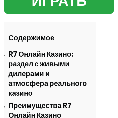
ИГРАТЬ
Содержимое
R7 Онлайн Казино:
раздел с живыми
дилерами и
атмосфера реального
казино
Преимущества R7
Онлайн Казино