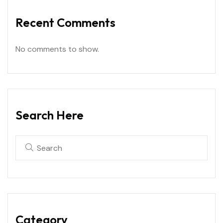
Recent Comments
No comments to show.
Search Here
Category