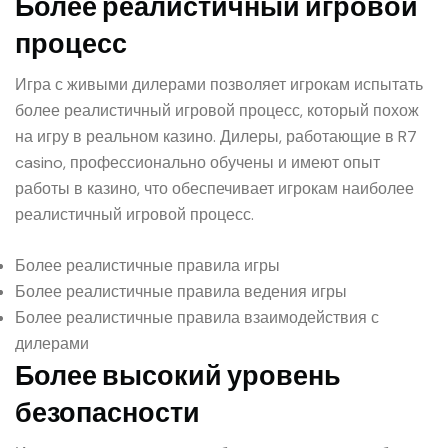
Более реалистичный игровой
процесс
Игра с живыми дилерами позволяет игрокам испытать
более реалистичный игровой процесс, который похож
на игру в реальном казино. Дилеры, работающие в R7
casino, профессионально обучены и имеют опыт
работы в казино, что обеспечивает игрокам наиболее
реалистичный игровой процесс.
Более реалистичные правила игры
Более реалистичные правила ведения игры
Более реалистичные правила взаимодействия с
дилерами
Более высокий уровень
безопасности