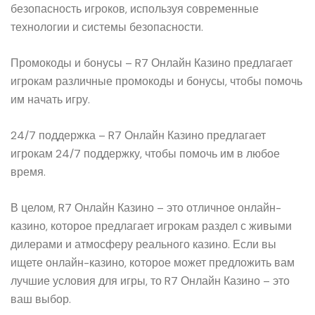
безопасность игроков, используя современные
технологии и системы безопасности.
Промокоды и бонусы – R7 Онлайн Казино предлагает
игрокам различные промокоды и бонусы, чтобы помочь
им начать игру.
24/7 поддержка – R7 Онлайн Казино предлагает
игрокам 24/7 поддержку, чтобы помочь им в любое
время.
В целом, R7 Онлайн Казино – это отличное онлайн-
казино, которое предлагает игрокам раздел с живыми
дилерами и атмосферу реального казино. Если вы
ищете онлайн-казино, которое может предложить вам
лучшие условия для игры, то R7 Онлайн Казино – это
ваш выбор.