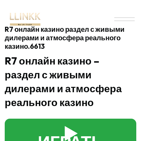
R7 онлайн казино раздел с живыми
дилерами и атмосфера реального
казино.6613
R7 онлайн казино –
раздел с живыми
дилерами и атмосфера
реального казино
▶️