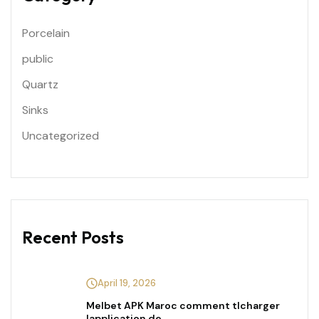
Porcelain
public
Quartz
Sinks
Uncategorized
Recent Posts
April 19, 2026
Melbet APK Maroc comment tlcharger
lapplication de