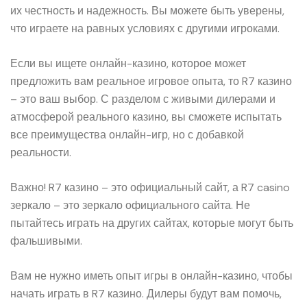
их честность и надежность. Вы можете быть уверены,
что играете на равных условиях с другими игроками.
Если вы ищете онлайн-казино, которое может
предложить вам реальное игровое опыта, то R7 казино
– это ваш выбор. С разделом с живыми дилерами и
атмосферой реального казино, вы сможете испытать
все преимущества онлайн-игр, но с добавкой
реальности.
Важно! R7 казино – это официальный сайт, а R7 casino
зеркало – это зеркало официального сайта. Не
пытайтесь играть на других сайтах, которые могут быть
фальшивыми.
Вам не нужно иметь опыт игры в онлайн-казино, чтобы
начать играть в R7 казино. Дилеры будут вам помочь,