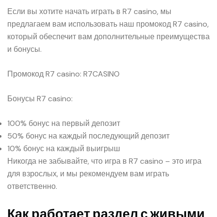
Если вы хотите начать играть в R7 casino, мы
предлагаем вам использовать наш промокод R7 casino,
который обеспечит вам дополнительные преимущества
и бонусы.
Промокод R7 casino: R7CASINO
Бонусы R7 casino:
100% бонус на первый депозит
50% бонус на каждый последующий депозит
10% бонус на каждый выигрыш
Никогда не забывайте, что игра в R7 casino – это игра
для взрослых, и мы рекомендуем вам играть
ответственно.
Как работает раздел с живыми