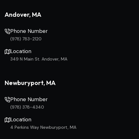
Andover, MA
Phone Number
(978) 783-2120
Location
349 N Main St. Andover, MA
Newburyport, MA
Phone Number
(978) 378-4340
Location
4 Perkins Way Newburyport, MA