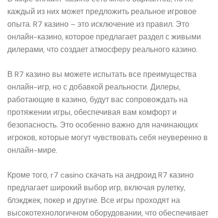
каждый из них может предложить реальное игровое
опыта. R7 казино – это исключение из правил. Это
онлайн-казино, которое предлагает раздел с живыми
дилерами, что создает атмосферу реального казино.
В R7 казино вы можете испытать все преимущества
онлайн-игр, но с добавкой реальности. Дилеры,
работающие в казино, будут вас сопровождать на
протяжении игры, обеспечивая вам комфорт и
безопасность. Это особенно важно для начинающих
игроков, которые могут чувствовать себя неуверенно в
онлайн-мире.
Кроме того,
r7 casino скачать на андроид
R7 казино
предлагает широкий выбор игр, включая рулетку,
блэкджек, покер и другие. Все игры проходят на
высокотехнологичном оборудовании, что обеспечивает