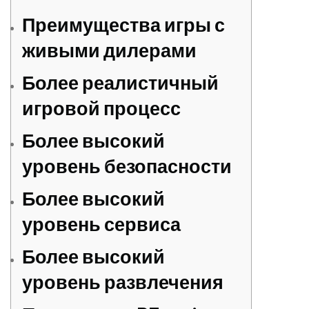
Преимущества игры с
живыми дилерами
Более реалистичный
игровой процесс
Более высокий
уровень безопасности
Более высокий
уровень сервиса
Более высокий
уровень развлечения