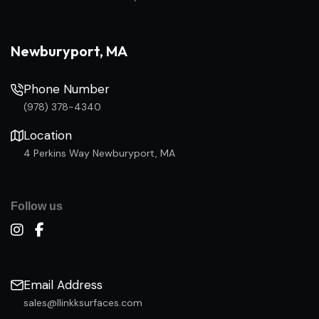
Newburyport, MA
Phone Number
(978) 378-4340
Location
4 Perkins Way Newburyport, MA
Follow us
Email Address
sales@llinkksurfaces.com