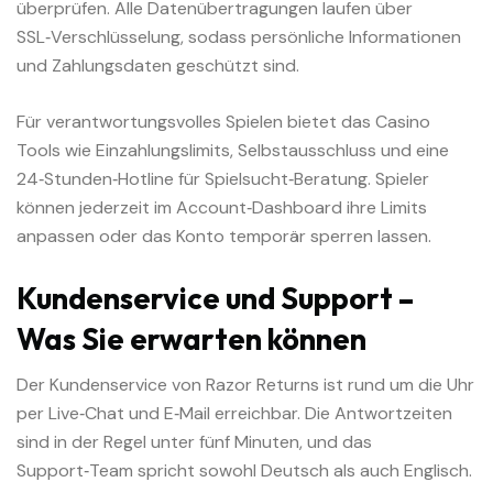
überprüfen. Alle Datenübertragungen laufen über
SSL‑Verschlüsselung, sodass persönliche Informationen
und Zahlungsdaten geschützt sind.
Für verantwortungsvolles Spielen bietet das Casino
Tools wie Einzahlungslimits, Selbstausschluss und eine
24‑Stunden‑Hotline für Spielsucht‑Beratung. Spieler
können jederzeit im Account‑Dashboard ihre Limits
anpassen oder das Konto temporär sperren lassen.
Kundenservice und Support –
Was Sie erwarten können
Der Kundenservice von Razor Returns ist rund um die Uhr
per Live‑Chat und E‑Mail erreichbar. Die Antwortzeiten
sind in der Regel unter fünf Minuten, und das
Support‑Team spricht sowohl Deutsch als auch Englisch.