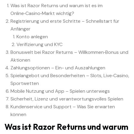
Was ist Razor Returns und warum ist es im
Online‑Casino‑Markt wichtig?
Registrierung und erste Schritte – Schnellstart für
Anfänger
Konto anlegen
Verifizierung und KYC
Bonuswelt bei Razor Returns – Willkommen‑Bonus und
Aktionen
Zahlungsoptionen – Ein- und Auszahlungen
Spielangebot und Besonderheiten – Slots, Live‑Casino,
Sportwetten
Mobile Nutzung und App – Spielen unterwegs
Sicherheit, Lizenz und verantwortungsvolles Spielen
Kundenservice und Support – Was Sie erwarten
können
Was ist Razor Returns und warum