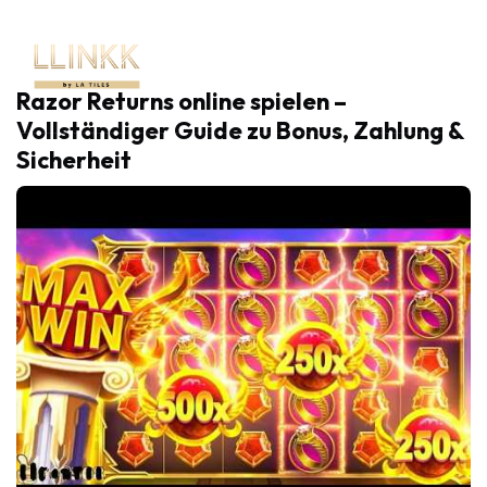
Razor Returns online spielen –
Vollständiger Guide zu Bonus, Zahlung &
Sicherheit