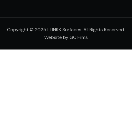
Copyright © 2025 LLINKK Surfaces. All Rights Reserved.
Website by GC Films