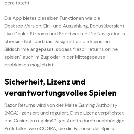
bereitsteht.
Die App bietet dieselben Funktionen wie die
Desktop‑Version: Ein- und Auszahlung, Bonusübersicht,
Live‑Dealer‑Streams und Sportwetten. Die Navigation ist
übersichtlich, und das Design ist an die kleineren
Bildschirme angepasst, sodass “razor returns online
spielen” auch im Zug oder in der Mittagspause
problemlos möglich ist.
Sicherheit, Lizenz und
verantwortungsvolles Spielen
Razor Returns wird von der Malta Gaming Authority
(MGA) lizenziert und reguliert. Diese Lizenz verpflichtet
das Casino zu regelmäßigen Audits durch unabhängige
Prüfstellen wie eCOGRA, die die Fairness der Spiele