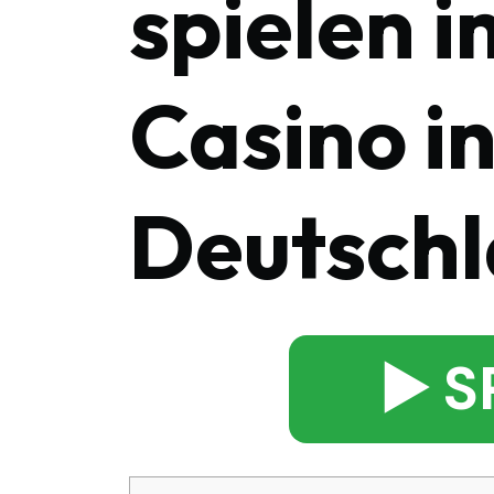
spielen i
Casino i
Deutsch
▶️ 