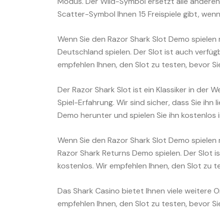
Modus. Der Wild-Symbol ersetzt alle anderen
Scatter-Symbol Ihnen 15 Freispiele gibt, wenn 
Wenn Sie den Razor Shark Slot Demo spielen m
Deutschland spielen. Der Slot ist auch verfü
empfehlen Ihnen, den Slot zu testen, bevor Sie
Der Razor Shark Slot ist ein Klassiker in der W
Spiel-Erfahrung. Wir sind sicher, dass Sie ihn
Demo herunter und spielen Sie ihn kostenlos 
Wenn Sie den Razor Shark Slot Demo spielen 
Razor Shark Returns Demo spielen. Der Slot i
kostenlos. Wir empfehlen Ihnen, den Slot zu te
Das Shark Casino bietet Ihnen viele weitere O
empfehlen Ihnen, den Slot zu testen, bevor Sie