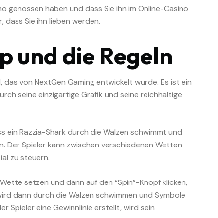
emo genossen haben und dass Sie ihn im Online-Casino
, dass Sie ihn lieben werden.
ip und die Regeln
l, das von NextGen Gaming entwickelt wurde. Es ist ein
rch seine einzigartige Grafik und seine reichhaltige
ass ein Razzia-Shark durch die Walzen schwimmt und
len. Der Spieler kann zwischen verschiedenen Wetten
al zu steuern.
e Wette setzen und dann auf den “Spin”-Knopf klicken,
 wird dann durch die Walzen schwimmen und Symbole
er Spieler eine Gewinnlinie erstellt, wird sein