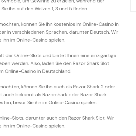
 Symbole, um Gewinne zu erzielen, während der
Sie ihn auf den Walzen 1, 3 und 5 finden.
öchten, können Sie ihn kostenlos im Online-Casino in
gbar in verschiedenen Sprachen, darunter Deutsch. Wir
 ihn im Online-Casino spielen.
elt der Online-Slots und bietet Ihnen eine einzigartige
 lieben werden. Also, laden Sie den Razor Shark Slot
im Online-Casino in Deutschland.
möchten, können Sie ihn auch als Razor Shark 2 oder
st auch bekannt als Razorshark oder Razor Shark
sten, bevor Sie ihn im Online-Casino spielen.
nline-Slots, darunter auch den Razor Shark Slot. Wir
 ihn im Online-Casino spielen.