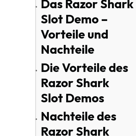
Das Razor Shark
Slot Demo –
Vorteile und
Nachteile
Die Vorteile des
Razor Shark
Slot Demos
Nachteile des
Razor Shark