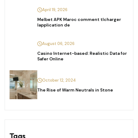
April 19, 2026
Melbet APK Maroc comment tlcharger
lapplication de
August 06, 2026
Casino Internet-based: Realistic Data for
Safer Online
October 12, 2024
The Rise of Warm Neutrals in Stone
Tags