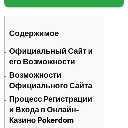
Содержимое
Официальный Сайт и
его Возможности
Возможности
Официального Сайта
Процесс Регистрации
и Входа в Онлайн-
Казино Pokerdom