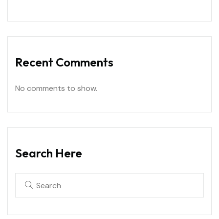
Recent Comments
No comments to show.
Search Here