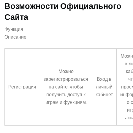
Возможности Официального
Сайта
Функция
Описание
Можн
в л
Можно
каб
зарегистрироваться
Вход в
ч
Регистрация
на сайте, чтобы
личный
прос
получить доступ к
кабинет
инфо
играм и функциям.
о 
иг
акк