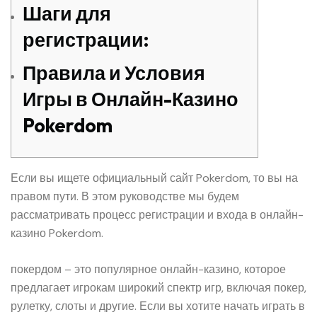
Шаги для
регистрации:
Правила и Условия
Игры в Онлайн-Казино
Pokerdom
Если вы ищете официальный сайт Pokerdom, то вы на
правом пути. В этом руководстве мы будем
рассматривать процесс регистрации и входа в онлайн-
казино Pokerdom.
покердом
– это популярное онлайн-казино, которое
предлагает игрокам широкий спектр игр, включая покер,
рулетку, слоты и другие. Если вы хотите начать играть в