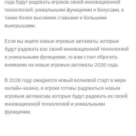
года будут радовать игроков своей инновационной
технологией, уникальными функциями и бонусами, а
также более высокими ставками и большими
выигрышами.
Если вы ищете новые игровые автоматы, которые
будут радовать вас своей инновационной технологией
и уникальными функциями, то вам стоит обратить
внимание на новые игровые автоматы 2026 года.
В 2026 году ожидается новый волновой старт в мире
онлайн-казино, и игроки готовы радоваться новым
игровым автоматам, которые будут радовать их своей
инновационной технологией и уникальными
функциями.