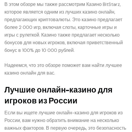
В этом обзоре мы также рассмотрим Казино BitStarz,
которое является одним из лучших казино онлайн,
предлагающих криптовалюты. Это казино предлагает
более 2 000 игр, включая слоты, карточные игры и
игры с рулеткой. Казино также предлагает несколько
бонусов для новых игроков, включая приветственный
бонус в 100% до 10 000 рублей.
Надеемся, что это обзоре поможет вам найти лучшее
казино онлайн для вас.
Лучшие онлайн-казино для
игроков из России
Если вы ищете лучшие онлайн-казино для игроков из
России, вам нужно обратить внимание на несколько
важных факторов. В первую очередь, это безопасность