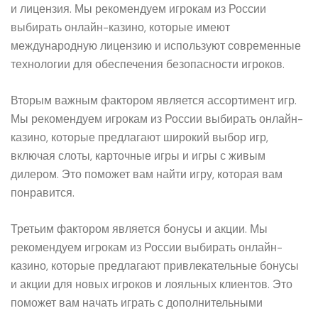
и лицензия. Мы рекомендуем игрокам из России
выбирать онлайн-казино, которые имеют
международную лицензию и используют современные
технологии для обеспечения безопасности игроков.
Вторым важным фактором является ассортимент игр.
Мы рекомендуем игрокам из России выбирать онлайн-
казино, которые предлагают широкий выбор игр,
включая слоты, карточные игры и игры с живым
дилером. Это поможет вам найти игру, которая вам
понравится.
Третьим фактором является бонусы и акции. Мы
рекомендуем игрокам из России выбирать онлайн-
казино, которые предлагают привлекательные бонусы
и акции для новых игроков и лояльных клиентов. Это
поможет вам начать играть с дополнительными