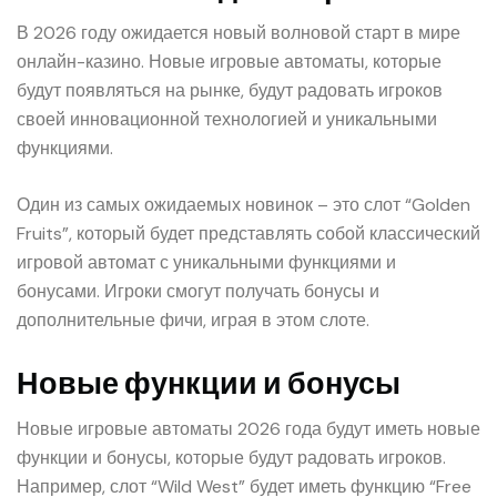
В 2026 году ожидается новый волновой старт в мире
онлайн-казино. Новые игровые автоматы, которые
будут появляться на рынке, будут радовать игроков
своей инновационной технологией и уникальными
функциями.
Один из самых ожидаемых новинок – это слот “Golden
Fruits”, который будет представлять собой классический
игровой автомат с уникальными функциями и
бонусами. Игроки смогут получать бонусы и
дополнительные фичи, играя в этом слоте.
Новые функции и бонусы
Новые игровые автоматы 2026 года будут иметь новые
функции и бонусы, которые будут радовать игроков.
Например, слот “Wild West” будет иметь функцию “Free