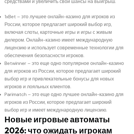
средствами и увеличить свои шансы на выигрыш.
1xBet – это лучшее онлайн-казино для игроков из
России, которое предлагает широкий выбор игр,
включая слоты, карточные игры и игры с живым
дилером. Онлайн-казино имеет международную
лицензию и использует современные технологии для
обеспечения безопасности игроков.
Betwinner – это еще одно популярное онлайн-казино
для игроков из России, которое предлагает широкий
выбор игр и привлекательные бонусы для новых
игроков и лояльных клиентов.
Parimatch – это еще одно лучшее онлайн-казино для
игроков из России, которое предлагает широкий
выбор игр и имеет международную лицензию.
Новые игровые автоматы
2026: что ожидать игрокам