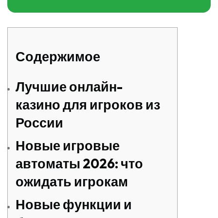
Содержимое
Лучшие онлайн-
казино для игроков из
России
Новые игровые
автоматы 2026: что
ожидать игрокам
Новые функции и