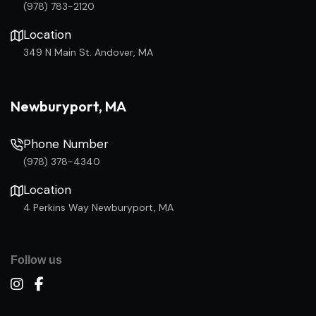
(978) 783-2120
Location
349 N Main St. Andover, MA
Newburyport, MA
Phone Number
(978) 378-4340
Location
4 Perkins Way Newburyport, MA
Follow us