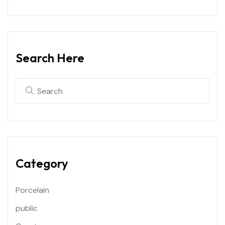
Search Here
Category
Porcelain
public