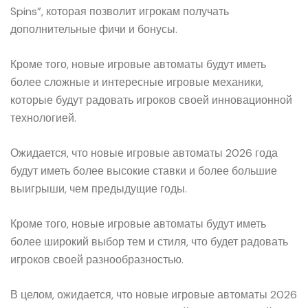
Spins”, которая позволит игрокам получать
дополнительные фичи и бонусы.
Кроме того, новые игровые автоматы будут иметь
более сложные и интересные игровые механики,
которые будут радовать игроков своей инновационной
технологией.
Ожидается, что новые игровые автоматы 2026 года
будут иметь более высокие ставки и более большие
выигрыши, чем предыдущие годы.
Кроме того, новые игровые автоматы будут иметь
более широкий выбор тем и стиля, что будет радовать
игроков своей разнообразностью.
В целом, ожидается, что новые игровые автоматы 2026