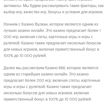
автоматы. Мы будем рассматривать такие факторы, как
выбор игр, качество игр, бонусы и условия для игроков.
Начнем с Казино Вулкан, которое является одним из
лучших казино онлайн. Это казино предлагает более 1
000 игр, включая слоты, карточные игры и игры с
рулеткой. Казино также предлагает несколько бонусов
для новых игроков, включая приветственный бонус в
100% до 10 000 рублей.
Далее мы рассмотрим Казино 888, которое является
одним из старейших казино онлайн. Это казино
предлагает более 200 игр, включая слоты, карточные
игры и игры с рулеткой. Казино также предлагает
несколько бонусов для новых игроков, включая
приветственный бонус в 100% до 10 000 рублей.