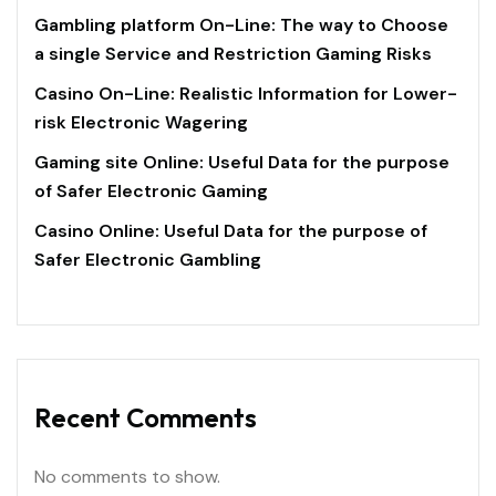
Gambling platform On-Line: The way to Choose
a single Service and Restriction Gaming Risks
Casino On-Line: Realistic Information for Lower-
risk Electronic Wagering
Gaming site Online: Useful Data for the purpose
of Safer Electronic Gaming
Casino Online: Useful Data for the purpose of
Safer Electronic Gambling
Recent Comments
No comments to show.