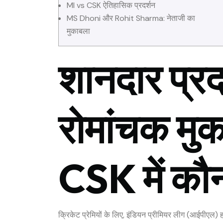
MI vs CSK ऐतिहासिक प्रदर्शन
MS Dhoni और Rohit Sharma: नेताजी का
मुकाबला
शानदार प्रद
रोमांचक मु
CSK में कौ
क्रिकेट प्रेमियों के लिए, इंडियन प्रीमियर लीग (आईपीएल) 