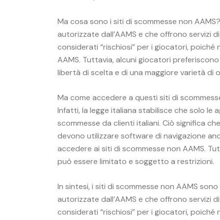
Ma cosa sono i siti di scommesse non AAMS
autorizzate dall’AAMS e che offrono servizi di
considerati “rischiosi” per i giocatori, poiché
AAMS. Tuttavia, alcuni giocatori preferiscono 
libertà di scelta e di una maggiore varietà di
Ma come accedere a questi siti di scommesse
Infatti, la legge italiana stabilisce che sol
scommesse da clienti italiani. Ciò significa ch
devono utilizzare software di navigazione an
accedere ai siti di scommesse non AAMS. Tutt
può essere limitato e soggetto a restrizioni.
In sintesi, i siti di scommesse non AAMS so
autorizzate dall’AAMS e che offrono servizi di
considerati “rischiosi” per i giocatori, poiché