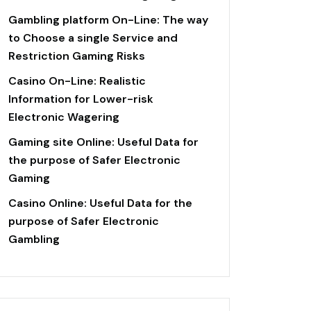
Gambling platform On-Line: The way
to Choose a single Service and
Restriction Gaming Risks
Casino On-Line: Realistic
Information for Lower-risk
Electronic Wagering
Gaming site Online: Useful Data for
the purpose of Safer Electronic
Gaming
Casino Online: Useful Data for the
purpose of Safer Electronic
Gambling