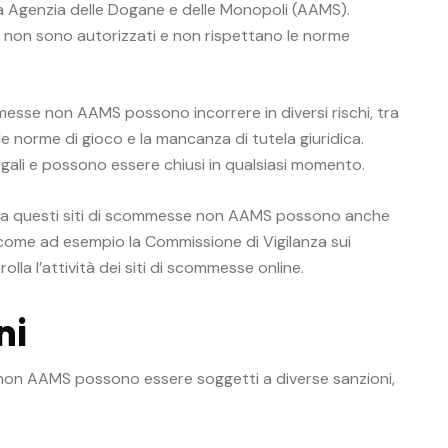
a Agenzia delle Dogane e delle Monopoli (AAMS).
e non sono autorizzati e non rispettano le norme
messe non AAMS possono incorrere in diversi rischi, tra
elle norme di gioco e la mancanza di tutela giuridica.
llegali e possono essere chiusi in qualsiasi momento.
 questi siti di scommesse non AAMS possono anche
, come ad esempio la Commissione di Vigilanza sui
olla l’attività dei siti di scommesse online.
ni
 non AAMS possono essere soggetti a diverse sanzioni,