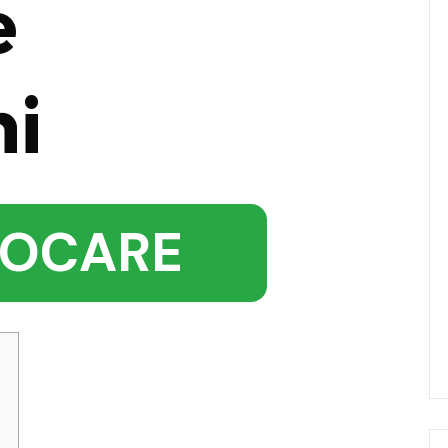
e
ni
GIOCARE