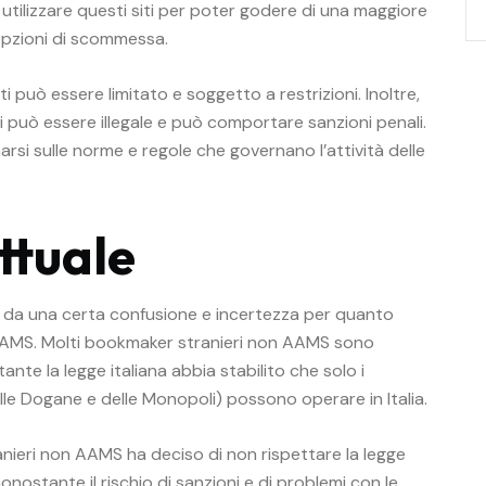
utilizzare questi siti per poter godere di una maggiore
 opzioni di scommessa.
 può essere limitato e soggetto a restrizioni. Inoltre,
ti può essere illegale e può comportare sanzioni penali.
rsi sulle norme e regole che governano l’attività delle
ttuale
ata da una certa confusione e incertezza per quanto
 AAMS. Molti bookmaker stranieri non AAMS sono
ante la legge italiana abbia stabilito che solo i
le Dogane e delle Monopoli) possono operare in Italia.
nieri non AAMS ha deciso di non rispettare la legge
onostante il rischio di sanzioni e di problemi con le