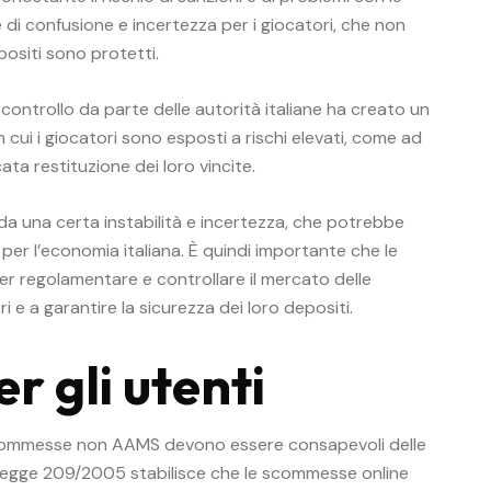
e di confusione e incertezza per i giocatori, che non
epositi sono protetti.
controllo da parte delle autorità italiane ha creato un
ui i giocatori sono esposti a rischi elevati, come ad
ata restituzione dei loro vincite.
 da una certa instabilità e incertezza, che potrebbe
per l’economia italiana. È quindi importante che le
er regolamentare e controllare il mercato delle
e a garantire la sicurezza dei loro depositi.
er gli utenti
 scommesse non AAMS devono essere consapevoli delle
i, la legge 209/2005 stabilisce che le scommesse online