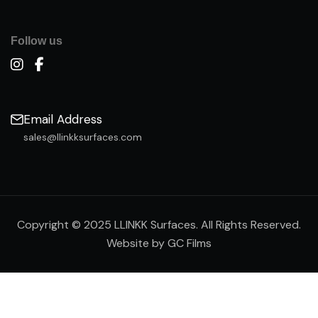
Follow us
Email Address
sales@llinkksurfaces.com
Copyright © 2025 LLINKK Surfaces. All Rights Reserved.
Website by GC Films