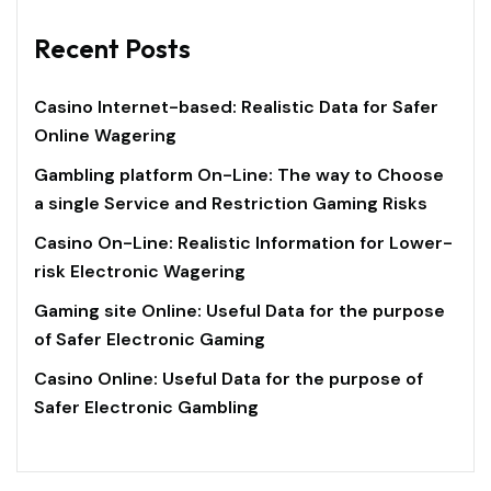
Recent Posts
Casino Internet-based: Realistic Data for Safer
Online Wagering
Gambling platform On-Line: The way to Choose
a single Service and Restriction Gaming Risks
Casino On-Line: Realistic Information for Lower-
risk Electronic Wagering
Gaming site Online: Useful Data for the purpose
of Safer Electronic Gaming
Casino Online: Useful Data for the purpose of
Safer Electronic Gambling