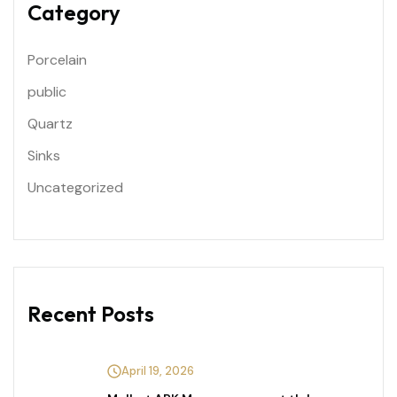
Category
Porcelain
public
Quartz
Sinks
Uncategorized
Recent Posts
April 19, 2026