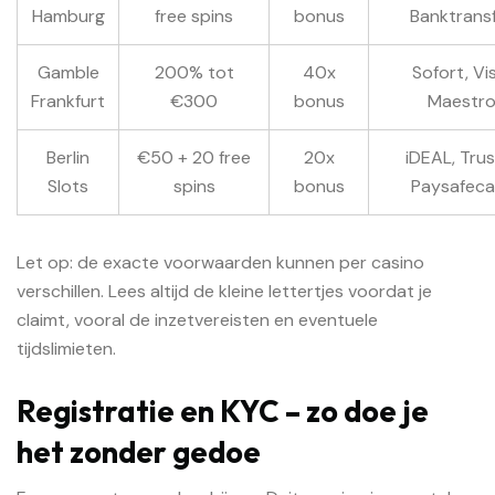
Hamburg
free spins
bonus
Banktrans
Gamble
200% tot
40x
Sofort, Vi
Frankfurt
€300
bonus
Maestr
Berlin
€50 + 20 free
20x
iDEAL, Trus
Slots
spins
bonus
Paysafeca
Let op: de exacte voorwaarden kunnen per casino
verschillen. Lees altijd de kleine lettertjes voordat je
claimt, vooral de inzetvereisten en eventuele
tijdslimieten.
Registratie en KYC – zo doe je
het zonder gedoe