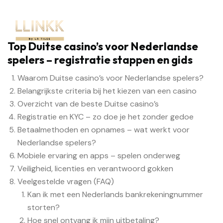
Top Duitse casino’s voor Nederlandse
spelers – registratie stappen en gids
Waarom Duitse casino’s voor Nederlandse spelers?
Belangrijkste criteria bij het kiezen van een casino
Overzicht van de beste Duitse casino’s
Registratie en KYC – zo doe je het zonder gedoe
Betaalmethoden en opnames – wat werkt voor
Nederlandse spelers?
Mobiele ervaring en apps – spelen onderweg
Veiligheid, licenties en verantwoord gokken
Veelgestelde vragen (FAQ)
Kan ik met een Nederlands bankrekeningnummer
storten?
Hoe snel ontvang ik mijn uitbetaling?