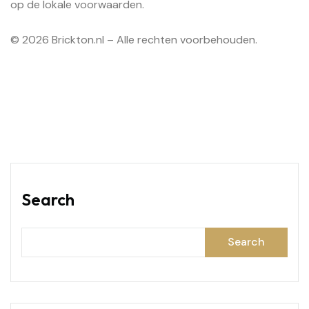
op de lokale voorwaarden.
© 2026 Brickton.nl – Alle rechten voorbehouden.
Search
Search