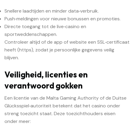
Snellere laadtijden en minder data‑verbruik.
Push‑meldingen voor nieuwe bonussen en promoties.
Directe toegang tot de live‑casino en
sportweddenschappen.
Controleer altijd of de app of website een SSL‑certificaat
heeft (https), zodat je persoonlijke gegevens veilig
blijven.
Veiligheid, licenties en
verantwoord gokken
Een licentie van de Malta Gaming Authority of de Duitse
Glü​cksspie​l‑autoriteit betekent dat het casino onder
streng toezicht staat. Deze toezichthouders eisen
onder meer: