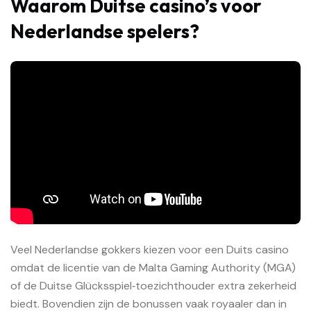
Waarom Duitse casino’s voor
Nederlandse spelers?
Veel Nederlandse gokkers kiezen voor een Duits casino
omdat de licentie van de Malta Gaming Authority (MGA)
of de Duitse Glü​cksspie​l‑toezichthouder extra zekerheid
biedt. Bovendien zijn de bonussen vaak royaaler dan in