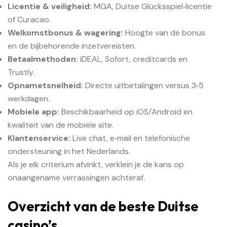
Licentie & veiligheid:
MGA, Duitse Glü​cksspie​l‑licentie
of Curacao.
Welkomstbonus & wagering:
Hoogte van de bonus
en de bijbehorende inzetvereisten.
Betaalmethoden:
iDEAL, Sofort, creditcards en
Trustly.
Opnametsnelheid:
Directe uitbetalingen versus 3‑5
werkdagen.
Mobiele app:
Beschikbaarheid op iOS/Android en
kwaliteit van de mobiele site.
Klantenservice:
Live chat, e‑mail en telefonische
ondersteuning in het Nederlands.
Als je elk criterium afvinkt, verklein je de kans op
onaangename verrassingen achteraf.
Overzicht van de beste Duitse
casino’s