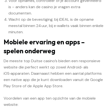
Voor opnames, controleer of je account geverifieerd
is – anders kan de casino je vragen extra
documenten.
Wacht op de bevestiging; bij iDEAL is de opname
meestal binnen 24 uur, bij e‑wallets vaak binnen enkele
minuten.
Mobiele ervaring en apps –
spelen onderweg
De meeste top Duitse casino’s bieden een responsieve
website die perfect werkt op zowel Android‑ als
iOS‑apparaten. Daarnaast hebben een aantal platforms
een native app die je kunt downloaden vanuit de Google
Play Store of de Apple App Store.
Voordelen van een app ten opzichte van de mobiele
website: