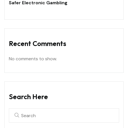
Safer Electronic Gambling
Recent Comments
No comments to show.
Search Here