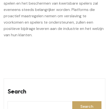
spelen en het beschermen van kwetsbare spelers zal
eveneens steeds belangrijker worden. Platforms die
proactief maatregelen nemen om verslaving te
voorkomen en spelers te ondersteunen, zullen een
positieve bijdrage leveren aan de industrie en het welzijn
van hun klanten.
Search
Search