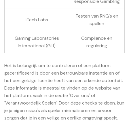
Responsible Gambling
Testen van RNG's en
iTech Labs
spellen
Gaming Laboratories
Compliance en
International (GLI)
regulering
Het is belangrijk om te controleren of een platform
gecertificeerd is door een betrouwbare instantie en of
het een geldige licentie heeft van een erkende autoriteit.
Deze informatie is meestal te vinden op de website van
het platform, vaak in de sectie 'Over ons' of
'Verantwoordelijk Spelen'. Door deze checks te doen, kun
je je eigen risico's als speler minimaliseren en ervoor
zorgen dat je in een veilige en eerlijke omgeving speelt.