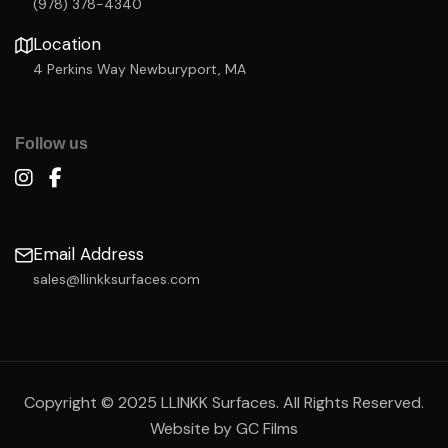
(978) 378-4340
Location
4 Perkins Way Newburyport, MA
Follow us
Email Address
sales@llinkksurfaces.com
Copyright © 2025 LLINKK Surfaces. All Rights Reserved.
Website by GC Films