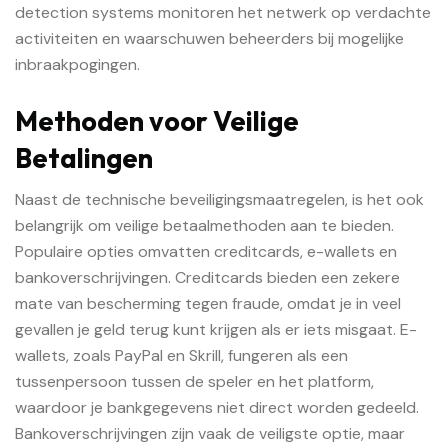
detection systems monitoren het netwerk op verdachte
activiteiten en waarschuwen beheerders bij mogelijke
inbraakpogingen.
Methoden voor Veilige
Betalingen
Naast de technische beveiligingsmaatregelen, is het ook
belangrijk om veilige betaalmethoden aan te bieden.
Populaire opties omvatten creditcards, e-wallets en
bankoverschrijvingen. Creditcards bieden een zekere
mate van bescherming tegen fraude, omdat je in veel
gevallen je geld terug kunt krijgen als er iets misgaat. E-
wallets, zoals PayPal en Skrill, fungeren als een
tussenpersoon tussen de speler en het platform,
waardoor je bankgegevens niet direct worden gedeeld.
Bankoverschrijvingen zijn vaak de veiligste optie, maar