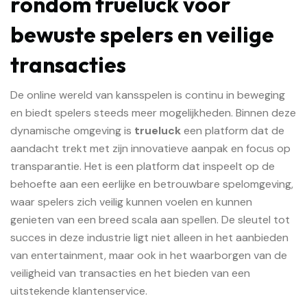
rondom trueluck voor
bewuste spelers en veilige
transacties
De online wereld van kansspelen is continu in beweging
en biedt spelers steeds meer mogelijkheden. Binnen deze
dynamische omgeving is
trueluck
een platform dat de
aandacht trekt met zijn innovatieve aanpak en focus op
transparantie. Het is een platform dat inspeelt op de
behoefte aan een eerlijke en betrouwbare spelomgeving,
waar spelers zich veilig kunnen voelen en kunnen
genieten van een breed scala aan spellen. De sleutel tot
succes in deze industrie ligt niet alleen in het aanbieden
van entertainment, maar ook in het waarborgen van de
veiligheid van transacties en het bieden van een
uitstekende klantenservice.