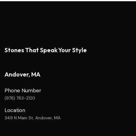
Stones That Speak Your Style
Andover, MA
Phone Number
(978) 783-2120
Location
349 N Main St. Andover, MA