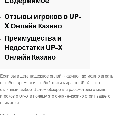
Содержимое
Отзывы игроков о UP-
X Онлайн Казино
Преимущества и
Недостатки UP-X
Онлайн Казино
Если вы ищете надежное онлайн-казино, где можно играть
в любое время и из любой точки мира, то UP-X – это
отличный выбор. В этом обзоре мы рассмотрим отзывы
игроков о UP-X и почему это онлайн-казино стоит вашего
внимания.