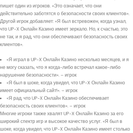
пишет один из игроков. «Это означает, что они
действительно заботятся о безопасности своих клиентов».
Другой игрок добавляет: «Я был встревожен, когда узнал,
что UP-X Онлайн Казино имеет зеркало. Но, к счастью, это
не так, и я рад, что они обеспечивают безопасность своих
клиентов».
«Я играл в UP-X Онлайн Казино несколько месяцев, и я
не могу сказать, что я когда-либо встречал какое-либо
нарушение безопасности». – игрок
«Я был в шоке, когда увидел, что UP-X Онлайн Казино
имеет официальный сайт!». – игрок
«Я рад, что UP-X Онлайн Казино обеспечивает
безопасность своих клиентов». – игрок
Многие игроки также хвалят UP-X Онлайн Казино за его
широкий спектр игр и высокое качество услуг. «Я был в
шоке, когда увидел, что UP-X Онлайн Казино имеет столько