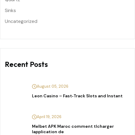
Sinks
Uncategorized
Recent Posts
August 05, 2026
Leon Casino – Fast‑Track Slots and Instant
April 19, 2026
Melbet APK Maroc comment tlcharger
lapplication de