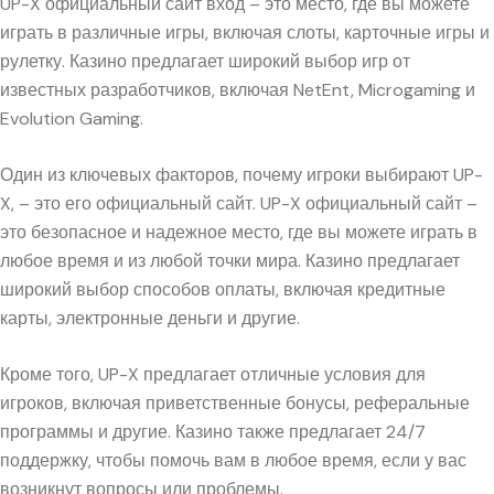
UP-X официальный сайт вход – это место, где вы можете
играть в различные игры, включая слоты, карточные игры и
рулетку. Казино предлагает широкий выбор игр от
известных разработчиков, включая NetEnt, Microgaming и
Evolution Gaming.
Один из ключевых факторов, почему игроки выбирают UP-
X, – это его официальный сайт. UP-X официальный сайт –
это безопасное и надежное место, где вы можете играть в
любое время и из любой точки мира. Казино предлагает
широкий выбор способов оплаты, включая кредитные
карты, электронные деньги и другие.
Кроме того, UP-X предлагает отличные условия для
игроков, включая приветственные бонусы, реферальные
программы и другие. Казино также предлагает 24/7
поддержку, чтобы помочь вам в любое время, если у вас
возникнут вопросы или проблемы.