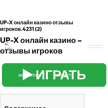
ABOUT US
PRODUCTS
UP-X онлайн казино отзывы
игроков.4231 (2)
UP-X онлайн казино –
OUR PROCESS
отзывы игроков
▶️ ИГРАТЬ
INSPIRATION
CONTACT