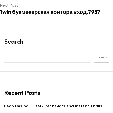
Next Post
1win букмекерская контора вход.7957
Search
Search
Recent Posts
Leon Casino – Fast‑Track Slots and Instant Thrills