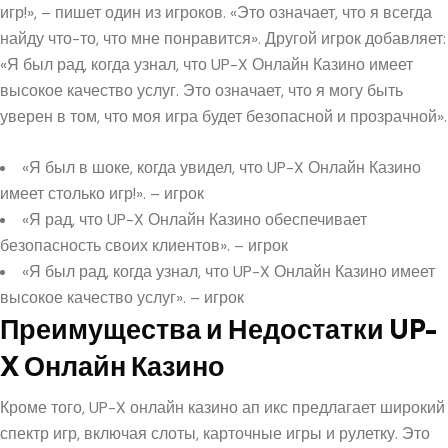
игр!», – пишет один из игроков. «Это означает, что я всегда
найду что-то, что мне понравится». Другой игрок добавляет:
«Я был рад, когда узнал, что UP-X Онлайн Казино имеет
высокое качество услуг. Это означает, что я могу быть
уверен в том, что моя игра будет безопасной и прозрачной».
«Я был в шоке, когда увидел, что UP-X Онлайн Казино
имеет столько игр!». – игрок
«Я рад, что UP-X Онлайн Казино обеспечивает
безопасность своих клиентов». – игрок
«Я был рад, когда узнал, что UP-X Онлайн Казино имеет
высокое качество услуг». – игрок
Преимущества и Недостатки UP-
X Онлайн Казино
Кроме того, UP-X онлайн казино
ап икс
предлагает широкий
спектр игр, включая слоты, карточные игры и рулетку. Это