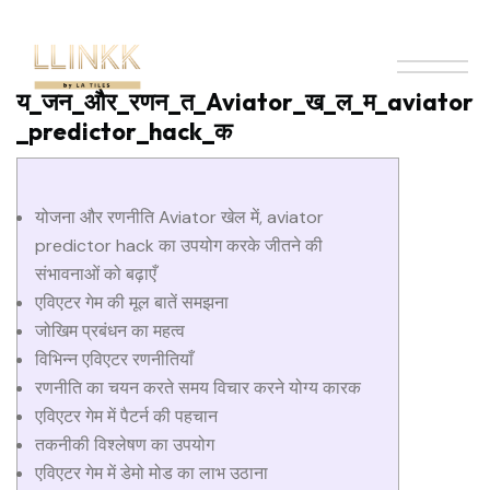
य_जन_और_रणन_त_Aviator_ख_ल_म_aviator
_predictor_hack_क
योजना और रणनीति Aviator खेल में, aviator
predictor hack का उपयोग करके जीतने की
संभावनाओं को बढ़ाएँ
एविएटर गेम की मूल बातें समझना
जोखिम प्रबंधन का महत्व
विभिन्न एविएटर रणनीतियाँ
रणनीति का चयन करते समय विचार करने योग्य कारक
एविएटर गेम में पैटर्न की पहचान
तकनीकी विश्लेषण का उपयोग
एविएटर गेम में डेमो मोड का लाभ उठाना