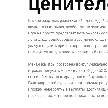
ценител
В мире азартных развлечений, где каждый 
крупного выигрыша, особое место занимает
игра не просто предлагает возможность сор
легенд, где седобородый Зевс лично следит
удачу и ощутить прилив адреналина, решив
пользуется популярностью среди любителей
Механика игры построена вокруг уникальной
игрокам получать множители от x2 до x500
сессии бесплатных вращений и обрушивают
Благодаря этой функции, слот получил реп
игрокам невероятные выплаты, достигающи
приключение, которое перенесет вас на вер