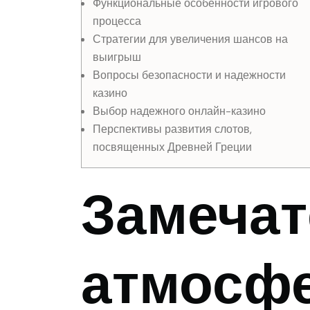
Функциональные особенности игрового
процесса
Стратегии для увеличения шансов на
выигрыш
Вопросы безопасности и надежности
казино
Выбор надежного онлайн-казино
Перспективы развития слотов,
посвященных Древней Греции
Замечат
атмосфе