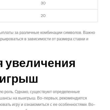
30
20
ыплаты за различные комбинации символов. Важно
рьироваться в зависимости от размера ставки и
я увеличения
ыигрыш
евую роль. Однако, существуют определенные
ь шансы на выигрыш. Во-первых, рекомендуется
ровать игру и ознакомиться с ее особенностями. Во-