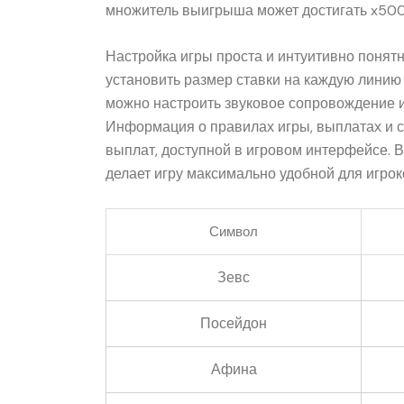
множитель выигрыша может достигать x500
Настройка игры проста и интуитивно понятн
установить размер ставки на каждую линию
можно настроить звуковое сопровождение и
Информация о правилах игры, выплатах и 
выплат, доступной в игровом интерфейсе. 
делает игру максимально удобной для игрок
Символ
Зевс
Посейдон
Афина