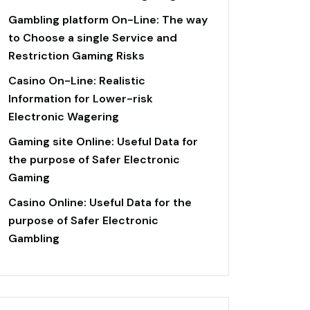
Gambling platform On-Line: The way
to Choose a single Service and
Restriction Gaming Risks
Casino On-Line: Realistic
Information for Lower-risk
Electronic Wagering
Gaming site Online: Useful Data for
the purpose of Safer Electronic
Gaming
Casino Online: Useful Data for the
purpose of Safer Electronic
Gambling