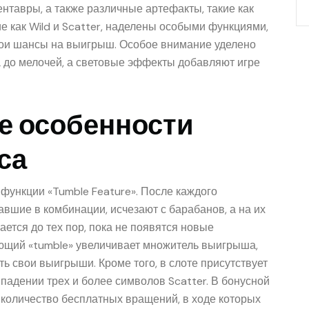
ентавры, а также различные артефакты, такие как
 как Wild и Scatter, наделены особыми функциями,
вои шансы на выигрыш. Особое внимание уделено
 до мелочей, а световые эффекты добавляют игре
 особенности
са
 функции «Tumble Feature». После каждого
шие в комбинации, исчезают с барабанов, а на их
ется до тех пор, пока не появятся новые
щий «tumble» увеличивает множитель выигрыша,
ь свои выигрыши. Кроме того, в слоте присутствует
ыпадении трех и более символов Scatter. В бонусной
 количество бесплатных вращений, в ходе которых