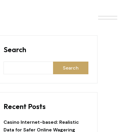
ONTACT
BLOG
Search
Search
Recent Posts
Casino Internet-based: Realistic
Data for Safer Online Wagering