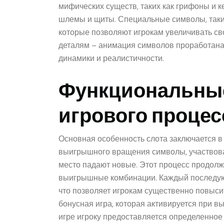
мифических существ, таких как грифоны и к
шлемы и щиты. Специальные символы, такие
которые позволяют игрокам увеличивать с
деталям – анимация символов проработана
динамики и реалистичности.
Функциональные
игрового процес
Основная особенность слота заключается в
выигрышного вращения символы, участвовав
место падают новые. Этот процесс продолжа
выигрышные комбинации. Каждый последую
что позволяет игрокам существенно повысит
бонусная игра, которая активируется при в
игре игроку предоставляется определенное