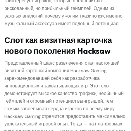
заинтересует игроков, которые предпочитают
рискованный, но прибыльный геймплей. Одним из
важных аналогий, почему у «олимп казино кз», именно
музыкальный аксессуар имеет подобный потенциал.
Слот как визитная карточка
нового поколения Hacksaw
Представленный шанс развлечения стал настоящей
визитной карточкой компания Hacksaw Gaming,
зарекомендовавшей себя как разработчика
инновационных и захватывающих игр. Этот слот
демонстрирует высокое качество графики, необычный
геймплей и огромный потенциал выигрышей, тем
самым завоевывая сердца игроков по всему миру.
Hacksaw Gaming стремится предоставить максимально
увлекательный игровой опыт. Тогда — на платформах