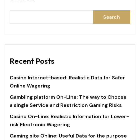
Search
Recent Posts
Casino Internet-based: Realistic Data for Safer
Online Wagering
Gambling platform On-Line: The way to Choose
a single Service and Restriction Gaming Risks
Casino On-Line: Realistic Information for Lower-
risk Electronic Wagering
Gaming site Online: Useful Data for the purpose