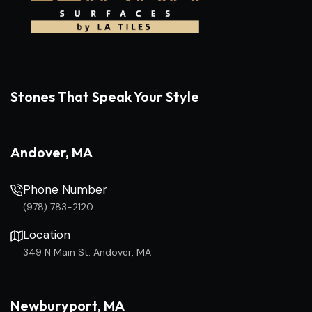
Stones That Speak Your Style
Andover, MA
Phone Number
(978) 783-2120
Location
349 N Main St. Andover, MA
Newburyport, MA