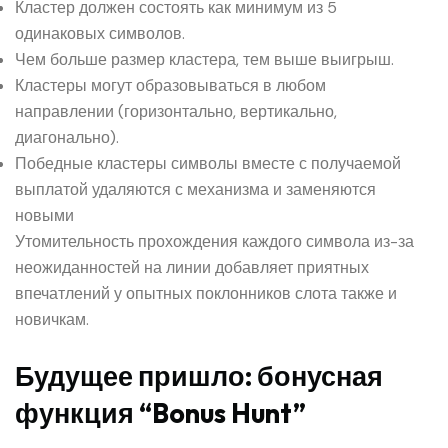
Кластер должен состоять как минимум из 5
одинаковых символов.
Чем больше размер кластера, тем выше выигрыш.
Кластеры могут образовываться в любом
направлении (горизонтально, вертикально,
диагонально).
Победные кластеры символы вместе с получаемой
выплатой удаляются с механизма и заменяются
новыми
Утомительность прохождения каждого символа из-за
неожиданностей на линии добавляет приятных
впечатлений у опытных поклонников слота также и
новичкам.
Будущее пришло: бонусная
функция “Bonus Hunt”