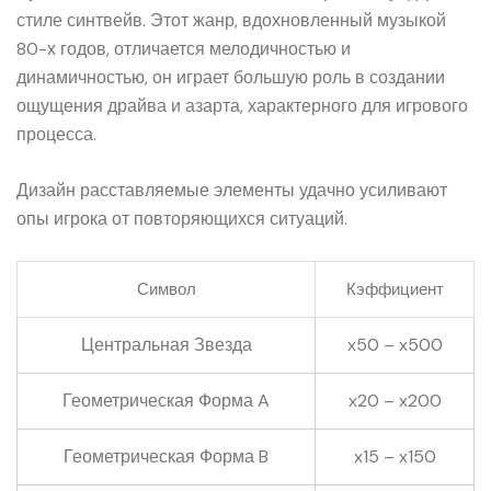
стиле синтвейв. Этот жанр, вдохновленный музыкой
80-х годов, отличается мелодичностью и
динамичностью, он играет большую роль в создании
ощущения драйва и азарта, характерного для игрового
процесса.
Дизайн расставляемые элементы удачно усиливают
опы игрока от повторяющихся ситуаций.
Символ
Кэффициент
Центральная Звезда
x50 – x500
Геометрическая Форма A
x20 – x200
Геометрическая Форма B
x15 – x150