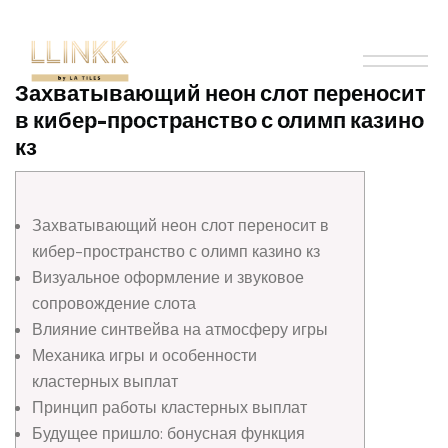
Захватывающий неон слот переносит
в кибер-пространство с олимп казино
кз
Захватывающий неон слот переносит в
кибер-пространство с олимп казино кз
Визуальное оформление и звуковое
сопровождение слота
Влияние синтвейва на атмосферу игры
Механика игры и особенности
кластерных выплат
Принцип работы кластерных выплат
Будущее пришло: бонусная функция