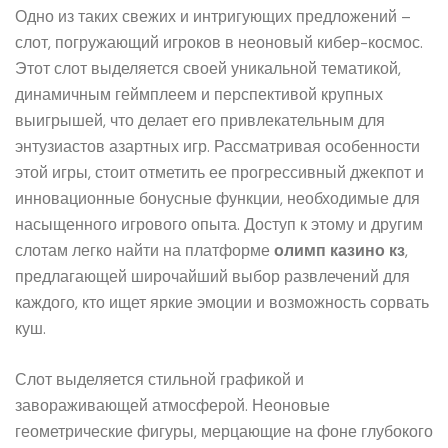
Одно из таких свежих и интригующих предложений –
слот, погружающий игроков в неоновый кибер-космос.
Этот слот выделяется своей уникальной тематикой,
динамичным геймплеем и перспективой крупных
выигрышей, что делает его привлекательным для
энтузиастов азартных игр. Рассматривая особенности
этой игры, стоит отметить ее прогрессивный джекпот и
инновационные бонусные функции, необходимые для
насыщенного игрового опыта. Доступ к этому и другим
слотам легко найти на платформе
олимп казино кз
,
предлагающей широчайший выбор развлечений для
каждого, кто ищет яркие эмоции и возможность сорвать
куш.
Слот выделяется стильной графикой и
завораживающей атмосферой. Неоновые
геометрические фигуры, мерцающие на фоне глубокого