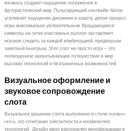
космоса, создают ощущение погружения в
футуристический мир. Пульсирующий синтвейв-биток
усиливает ощущение динамики и азарта, делая процесс
игры максимально увлекательным. Вращающиеся
символы на сетке кластерных выплат заставляют
игроков следить за каждой комбинацией, предвкушая
заветный выигрыш. Этот слот не просто игра – это
полноценное захватывающее путешествие в мир
высоких технологий и безграничных возможностей.
Визуальное оформление и
звуковое сопровождение
слота
Визуальное решение слота выполнено в стиле modern
retro, это сочетание элегантности и космических
технологий . Дизайн явно вдохновлен кинофильмами в