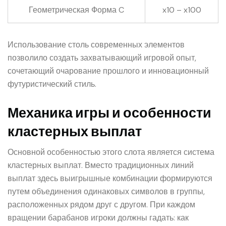
Геометрическая Форма C
x10 – x100
Использование столь современных элементов
позволило создать захватывающий игровой опыт,
сочетающий очарование прошлого и инновационный
футуристический стиль.
Механика игры и особенности
кластерных выплат
Основной особенностью этого слота является система
кластерных выплат. Вместо традиционных линий
выплат здесь выигрышные комбинации формируются
путем объединения одинаковых символов в группы,
расположенных рядом друг с другом. При каждом
вращении барабанов игроки должны гадать: как