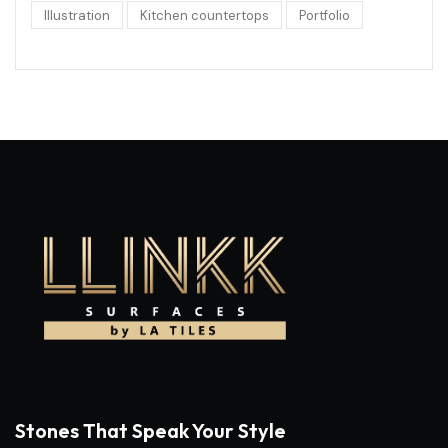
Illustration
Kitchen countertops
Portfolio
Stones That Speak Your Style