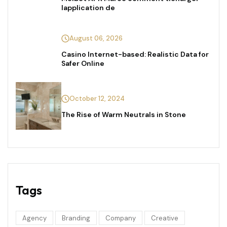
lapplication de
August 06, 2026
Casino Internet-based: Realistic Data for
Safer Online
October 12, 2024
The Rise of Warm Neutrals in Stone
Tags
Agency
Branding
Company
Creative