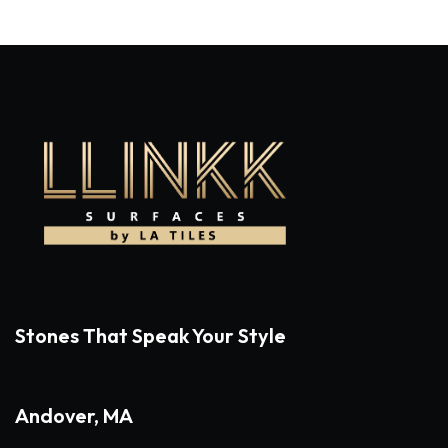
Stones That Speak Your Style
Andover, MA