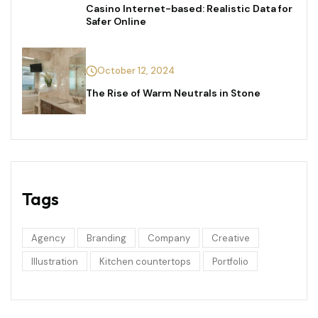
Casino Internet-based: Realistic Data for
Safer Online
October 12, 2024
The Rise of Warm Neutrals in Stone
Tags
Agency
Branding
Company
Creative
Illustration
Kitchen countertops
Portfolio