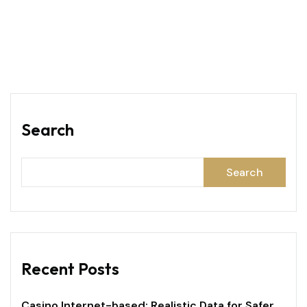
Search
Search
Recent Posts
Casino Internet-based: Realistic Data for Safer