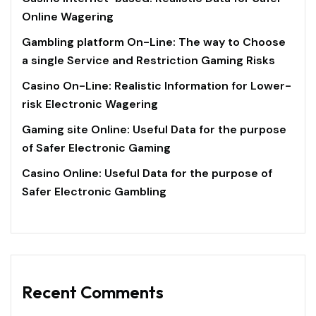
Online Wagering
Gambling platform On-Line: The way to Choose
a single Service and Restriction Gaming Risks
Casino On-Line: Realistic Information for Lower-
risk Electronic Wagering
Gaming site Online: Useful Data for the purpose
of Safer Electronic Gaming
Casino Online: Useful Data for the purpose of
Safer Electronic Gambling
Recent Comments