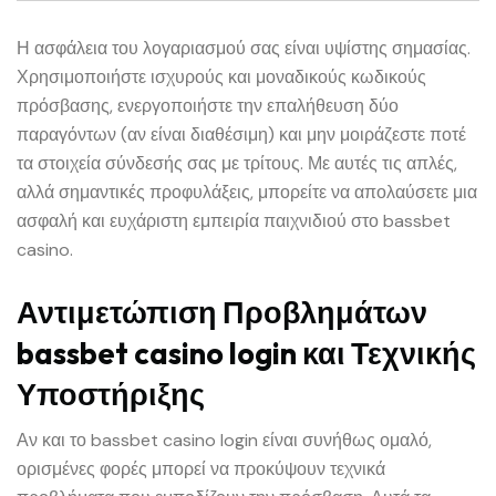
Η ασφάλεια του λογαριασμού σας είναι υψίστης σημασίας.
Χρησιμοποιήστε ισχυρούς και μοναδικούς κωδικούς
πρόσβασης, ενεργοποιήστε την επαλήθευση δύο
παραγόντων (αν είναι διαθέσιμη) και μην μοιράζεστε ποτέ
τα στοιχεία σύνδεσής σας με τρίτους. Με αυτές τις απλές,
αλλά σημαντικές προφυλάξεις, μπορείτε να απολαύσετε μια
ασφαλή και ευχάριστη εμπειρία παιχνιδιού στο bassbet
casino.
Αντιμετώπιση Προβλημάτων
bassbet casino login και Τεχνικής
Υποστήριξης
Αν και το bassbet casino login είναι συνήθως ομαλό,
ορισμένες φορές μπορεί να προκύψουν τεχνικά