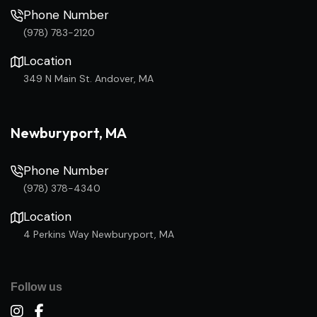
Phone Number
(978) 783-2120
Location
349 N Main St. Andover, MA
Newburyport, MA
Phone Number
(978) 378-4340
Location
4 Perkins Way Newburyport, MA
Follow us