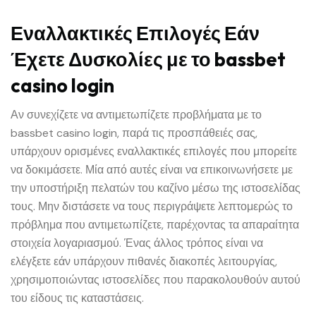
Εναλλακτικές Επιλογές Εάν
Έχετε Δυσκολίες με το bassbet
casino login
Αν συνεχίζετε να αντιμετωπίζετε προβλήματα με το
bassbet casino login, παρά τις προσπάθειές σας,
υπάρχουν ορισμένες εναλλακτικές επιλογές που μπορείτε
να δοκιμάσετε. Μία από αυτές είναι να επικοινωνήσετε με
την υποστήριξη πελατών του καζίνο μέσω της ιστοσελίδας
τους. Μην διστάσετε να τους περιγράψετε λεπτομερώς το
πρόβλημα που αντιμετωπίζετε, παρέχοντας τα απαραίτητα
στοιχεία λογαριασμού. Ένας άλλος τρόπος είναι να
ελέγξετε εάν υπάρχουν πιθανές διακοπές λειτουργίας,
χρησιμοποιώντας ιστοσελίδες που παρακολουθούν αυτού
του είδους τις καταστάσεις.