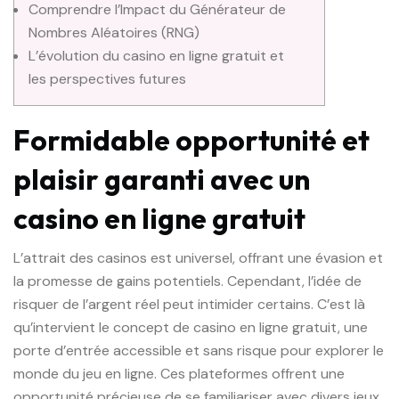
Comprendre l’Impact du Générateur de
Nombres Aléatoires (RNG)
L’évolution du casino en ligne gratuit et
les perspectives futures
Formidable opportunité et
plaisir garanti avec un
casino en ligne gratuit
L’attrait des casinos est universel, offrant une évasion et
la promesse de gains potentiels. Cependant, l’idée de
risquer de l’argent réel peut intimider certains. C’est là
qu’intervient le concept de
casino en ligne gratuit
, une
porte d’entrée accessible et sans risque pour explorer le
monde du jeu en ligne. Ces plateformes offrent une
opportunité précieuse de se familiariser avec divers jeux,