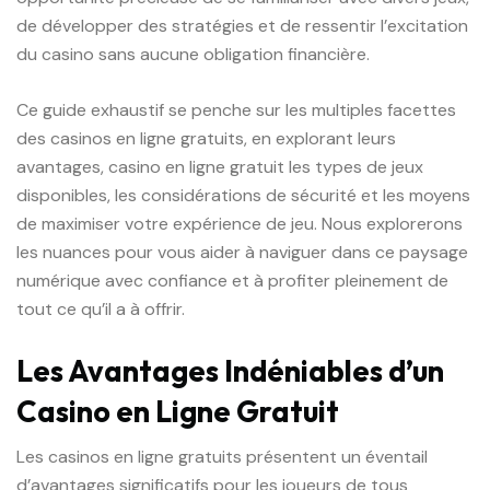
de développer des stratégies et de ressentir l’excitation
du casino sans aucune obligation financière.
Ce guide exhaustif se penche sur les multiples facettes
des casinos en ligne gratuits, en explorant leurs
avantages,
casino en ligne gratuit
les types de jeux
disponibles, les considérations de sécurité et les moyens
de maximiser votre expérience de jeu. Nous explorerons
les nuances pour vous aider à naviguer dans ce paysage
numérique avec confiance et à profiter pleinement de
tout ce qu’il a à offrir.
Les Avantages Indéniables d’un
Casino en Ligne Gratuit
Les casinos en ligne gratuits présentent un éventail
d’avantages significatifs pour les joueurs de tous