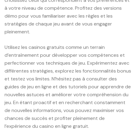
choisissez ceux qui correspondent à vos préférences et
à votre niveau de compétence. Profitez des versions
démo pour vous familiariser avec les règles et les
stratégies de chaque jeu avant de vous engager
pleinement.
Utilisez les casinos gratuits comme un terrain
d’entraînement pour développer vos compétences et
perfectionner vos techniques de jeu. Expérimentez avec
différentes stratégies, explorez les fonctionnalités bonus
et testez vos limites. N’hésitez pas à consulter des
guides de jeu en ligne et des tutoriels pour apprendre de
nouvelles astuces et améliorer votre compréhension du
jeu. En étant proactif et en recherchant constamment
de nouvelles informations, vous pouvez maximiser vos
chances de succès et profiter pleinement de
l’expérience du casino en ligne gratuit.