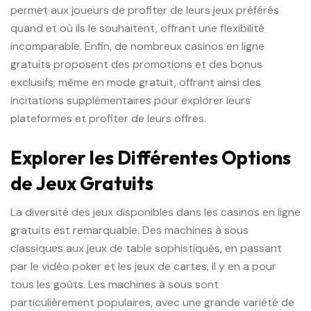
permet aux joueurs de profiter de leurs jeux préférés
quand et où ils le souhaitent, offrant une flexibilité
incomparable. Enfin, de nombreux casinos en ligne
gratuits proposent des promotions et des bonus
exclusifs, même en mode gratuit, offrant ainsi des
incitations supplémentaires pour explorer leurs
plateformes et profiter de leurs offres.
Explorer les Différentes Options
de Jeux Gratuits
La diversité des jeux disponibles dans les casinos en ligne
gratuits est remarquable. Des machines à sous
classiques aux jeux de table sophistiqués, en passant
par le vidéo poker et les jeux de cartes, il y en a pour
tous les goûts. Les machines à sous sont
particulièrement populaires, avec une grande variété de