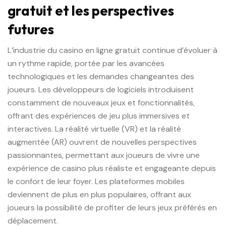
gratuit et les perspectives
futures
L’industrie du casino en ligne gratuit continue d’évoluer à
un rythme rapide, portée par les avancées
technologiques et les demandes changeantes des
joueurs. Les développeurs de logiciels introduisent
constamment de nouveaux jeux et fonctionnalités,
offrant des expériences de jeu plus immersives et
interactives. La réalité virtuelle (VR) et la réalité
augmentée (AR) ouvrent de nouvelles perspectives
passionnantes, permettant aux joueurs de vivre une
expérience de casino plus réaliste et engageante depuis
le confort de leur foyer. Les plateformes mobiles
deviennent de plus en plus populaires, offrant aux
joueurs la possibilité de profiter de leurs jeux préférés en
déplacement.