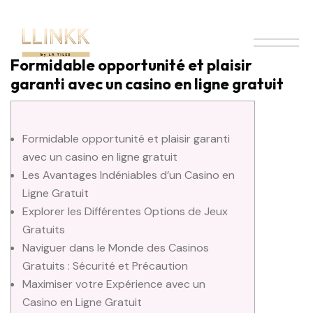
Formidable opportunité et plaisir
garanti avec un casino en ligne gratuit
Formidable opportunité et plaisir garanti
avec un casino en ligne gratuit
Les Avantages Indéniables d’un Casino en
Ligne Gratuit
Explorer les Différentes Options de Jeux
Gratuits
Naviguer dans le Monde des Casinos
Gratuits : Sécurité et Précaution
Maximiser votre Expérience avec un
Casino en Ligne Gratuit