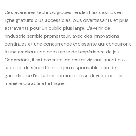
Ces avancées technologiques rendent les casinos en
ligne gratuits plus accessibles, plus divertissants et plus
attrayants pour un public plus large. L’avenir de
l’industrie semble prometteur, avec des innovations
continues et une concurrence croissante qui conduiront
à une amélioration constante de l’expérience de jeu.
Cependant, il est essentiel de rester vigilant quant aux
aspects de sécurité et de jeu responsable, afin de
garantir que l’industrie continue de se développer de
manière durable et éthique.