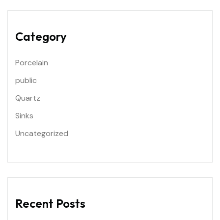
Category
Porcelain
public
Quartz
Sinks
Uncategorized
Recent Posts