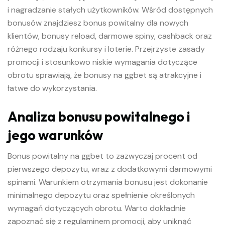
i nagradzanie stałych użytkowników. Wśród dostępnych
bonusów znajdziesz bonus powitalny dla nowych
klientów, bonusy reload, darmowe spiny, cashback oraz
różnego rodzaju konkursy i loterie. Przejrzyste zasady
promocji i stosunkowo niskie wymagania dotyczące
obrotu sprawiają, że bonusy na ggbet są atrakcyjne i
łatwe do wykorzystania.
Analiza bonusu powitalnego i
jego warunków
Bonus powitalny na ggbet to zazwyczaj procent od
pierwszego depozytu, wraz z dodatkowymi darmowymi
spinami. Warunkiem otrzymania bonusu jest dokonanie
minimalnego depozytu oraz spełnienie określonych
wymagań dotyczących obrotu. Warto dokładnie
zapoznać się z regulaminem promocji, aby uniknąć