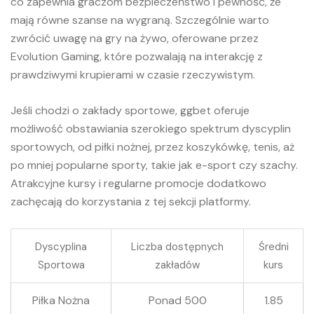
co zapewnia graczom bezpieczeństwo i pewność, że
mają równe szanse na wygraną. Szczególnie warto
zwrócić uwagę na gry na żywo, oferowane przez
Evolution Gaming, które pozwalają na interakcję z
prawdziwymi krupierami w czasie rzeczywistym.
Jeśli chodzi o zakłady sportowe, ggbet oferuje
możliwość obstawiania szerokiego spektrum dyscyplin
sportowych, od piłki nożnej, przez koszykówkę, tenis, aż
po mniej popularne sporty, takie jak e-sport czy szachy.
Atrakcyjne kursy i regularne promocje dodatkowo
zachęcają do korzystania z tej sekcji platformy.
Dyscyplina
Liczba dostępnych
Średni
Sportowa
zakładów
kurs
Piłka Nożna
Ponad 500
1.85