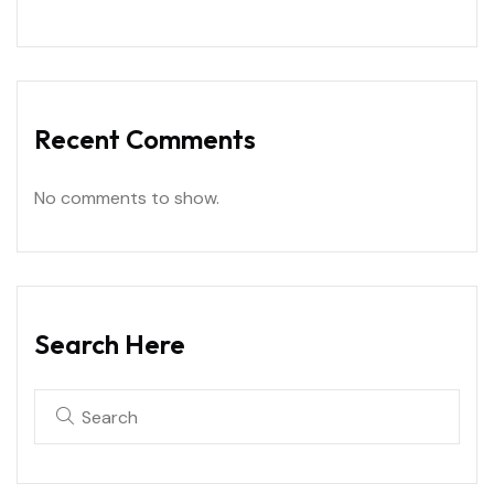
Recent Comments
No comments to show.
Search Here