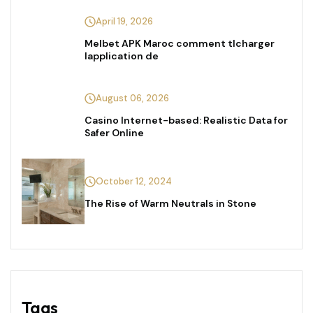
April 19, 2026
Melbet APK Maroc comment tlcharger
lapplication de
August 06, 2026
Casino Internet-based: Realistic Data for
Safer Online
October 12, 2024
The Rise of Warm Neutrals in Stone
Tags