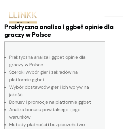
Praktyczna analiza i ggbet opinie dla
graczy w Polsce
Praktyczna analiza i ggbet opinie dla
graczy w Polsce
Szeroki wybór gier i zakładów na
platformie ggbet
Wybór dostawców gier i ich wpływ na
jakość
Bonusy i promocje na platformie ggbet
Analiza bonusu powitalnego i jego
warunków
Metody płatności i bezpieczeństwo