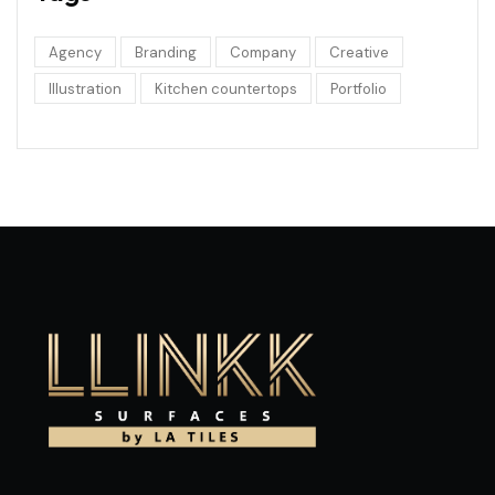
Agency
Branding
Company
Creative
Illustration
Kitchen countertops
Portfolio