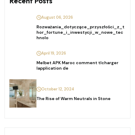
Recent Posts
August 06, 2026
Rozważania_dotyczące_przyszłości_z_t
hor_fortune_i_inwestycji_w_nowe_tec
hnolo
April 19, 2026
Melbet APK Maroc comment tlcharger
lapplication de
October 12, 2024
The Rise of Warm Neutrals in Stone