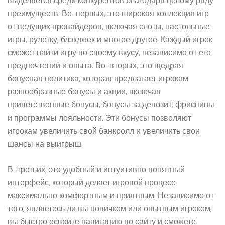
выделяется среди конкурентов благодаря целому ряду
преимуществ. Во-первых, это широкая коллекция игр
от ведущих провайдеров, включая слоты, настольные
игры, рулетку, блэкджек и многое другое. Каждый игрок
сможет найти игру по своему вкусу, независимо от его
предпочтений и опыта. Во-вторых, это щедрая
бонусная политика, которая предлагает игрокам
разнообразные бонусы и акции, включая
приветственные бонусы, бонусы за депозит, фриспины
и программы лояльности. Эти бонусы позволяют
игрокам увеличить свой банкролл и увеличить свои
шансы на выигрыш.
В-третьих, это удобный и интуитивно понятный
интерфейс, который делает игровой процесс
максимально комфортным и приятным. Независимо от
того, являетесь ли вы новичком или опытным игроком,
вы быстро освоите навигацию по сайту и сможете