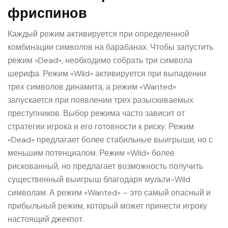
фриспинов
Каждый режим активируется при определенной
комбинации символов на барабанах. Чтобы запустить
режим «Dead», необходимо собрать три символа
шерифа. Режим «Wild» активируется при выпадении
трех символов динамита, а режим «Wanted»
запускается при появлении трех разыскиваемых
преступников. Выбор режима часто зависит от
стратегии игрока и его готовности к риску. Режим
«Dead» предлагает более стабильные выигрыши, но с
меньшим потенциалом. Режим «Wild» более
рискованный, но предлагает возможность получить
существенный выигрыш благодаря мульти-Wild
символам. А режим «Wanted» – это самый опасный и
прибыльный режим, который может принести игроку
настоящий джекпот.