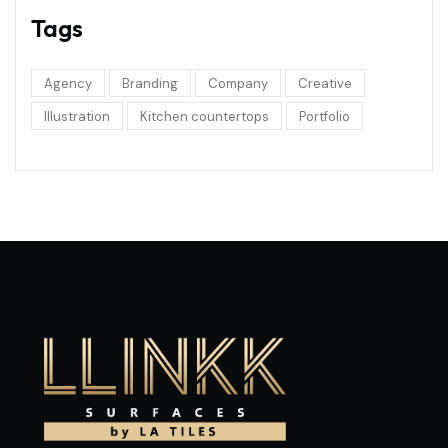
Tags
Agency
Branding
Company
Creative
Illustration
Kitchen countertops
Portfolio