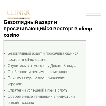
Безоглядный азарт и
просачивающийся восторг в olimp
casino
Безоглядный азарт и просачивающийся
восторг в olimp casino
Окунитесь в атмосферу Дикого Запада
Особенности режимов фриспинов
Почему Olimp Casino привлекает
игроков?
Стратегии успешной игры в слоты
Современные тенденции в индустрии
онлайн-казино