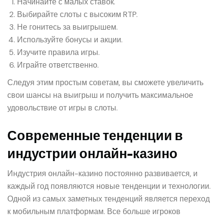
Начинайте с малых ставок.
Выбирайте слоты с высоким RTP.
Не гонитесь за выигрышем.
Используйте бонусы и акции.
Изучите правила игры.
Играйте ответственно.
Следуя этим простым советам, вы сможете увеличить
свои шансы на выигрыш и получить максимальное
удовольствие от игры в слоты.
Современные тенденции в
индустрии онлайн-казино
Индустрия онлайн-казино постоянно развивается, и
каждый год появляются новые тенденции и технологии.
Одной из самых заметных тенденций является переход
к мобильным платформам. Все больше игроков