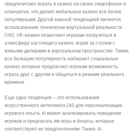
предпочитают играть в казино на своих смартфонах и
планшетах, что делает мобильные казино все более
популярными. Другой важной тенденцией является
использование технологии виртуальной реальности
(VR). VR-казино позволяют игрокам погрузиться в
атмосферу настоящего казино, играя за столом с
живыми дилерами в виртуальном пространстве. Также,
все большую популярность набирают социальные
казино, которые предлагают игрокам возможность
играть друг с другом и общаться в режиме реального
времени.
Еще одна тенденция – это использование
искусственного интеллекта (AI) для персонализации
игрового опыта. AI может анализировать поведение
игроков и предлагать им игры и бонусы, которые
соответствуют их предпочтениям. Также, AI