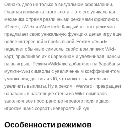
Однако, дело не только в визуальном оформлении.
Главная изюминка этого слота – это его уникальная
механика с тремя различными режимами фриспинов:
«Dead», «Wild» и «Wanted». Каждый из этих режимов
предлагает свою уникальную функцию, делая игру еще
более интересной и прибыльной. Режим «Dead»
наделяет обычные символы свойством липких Wild-
карт, приклеивая их к барабанам и увеличивая шансы
на выигрыш. Режим «Wild» же добавляет на барабаны
мульти-Wild символы с увеличенным коэффициентом
умножения, достигая x10, что может значительно
увеличить выплаты. Ну а режим «Wanted» превращает
барабаны в настоящие стены из Wild-символов,
заполняя все пространство игрового поля и даря
игрокам шанс сорвать невероятный куш.
Особенности режимов