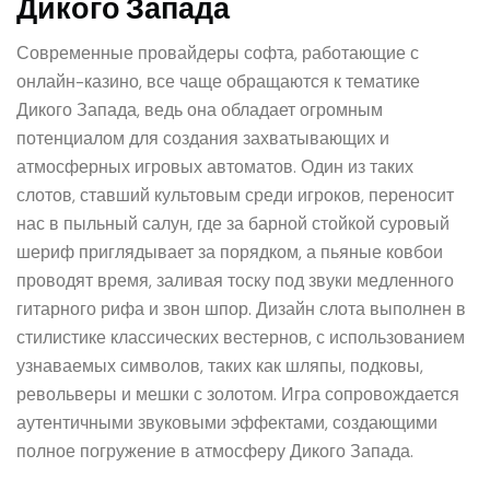
Дикого Запада
Современные провайдеры софта, работающие с
онлайн-казино, все чаще обращаются к тематике
Дикого Запада, ведь она обладает огромным
потенциалом для создания захватывающих и
атмосферных игровых автоматов. Один из таких
слотов, ставший культовым среди игроков, переносит
нас в пыльный салун, где за барной стойкой суровый
шериф приглядывает за порядком, а пьяные ковбои
проводят время, заливая тоску под звуки медленного
гитарного рифа и звон шпор. Дизайн слота выполнен в
стилистике классических вестернов, с использованием
узнаваемых символов, таких как шляпы, подковы,
револьверы и мешки с золотом. Игра сопровождается
аутентичными звуковыми эффектами, создающими
полное погружение в атмосферу Дикого Запада.