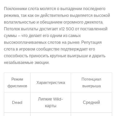
Поклонники слота молятся о выпадении последнего
режима, так как он действительно выделяется высокой
волатильностью и обещанием огромного джекпота.
Потолок выплаты достигает х12 500 от поставленной
суммы – что делает его одним из самых
высокооплачиваемых слотов на рынке. Репутация
слота в игровом сообществе подтверждает его
способность приносить крупные выигрыши и дарить
незабываемые эмоции.
Режим
Потенциал
Характеристика
фриспинов
выигрыша
Липкие Wild-
Dead
Средний
карты