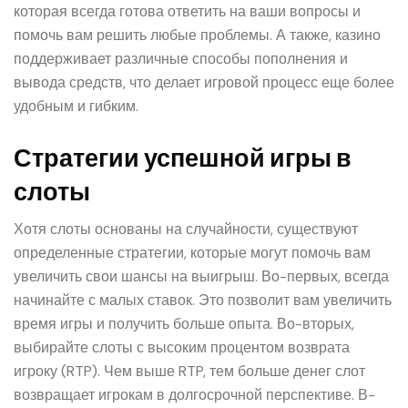
которая всегда готова ответить на ваши вопросы и
помочь вам решить любые проблемы. А также, казино
поддерживает различные способы пополнения и
вывода средств, что делает игровой процесс еще более
удобным и гибким.
Стратегии успешной игры в
слоты
Хотя слоты основаны на случайности, существуют
определенные стратегии, которые могут помочь вам
увеличить свои шансы на выигрыш. Во-первых, всегда
начинайте с малых ставок. Это позволит вам увеличить
время игры и получить больше опыта. Во-вторых,
выбирайте слоты с высоким процентом возврата
игроку (RTP). Чем выше RTP, тем больше денег слот
возвращает игрокам в долгосрочной перспективе. В-