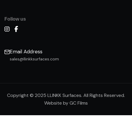
Follow us
Email Address
sales@llinkksurfaces.com
Copyright © 2025 LLINKK Surfaces. All Rights Reserved.
Website by GC Films