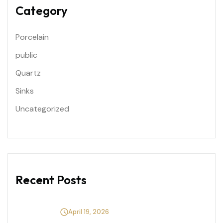
Category
Porcelain
public
Quartz
Sinks
Uncategorized
Recent Posts
April 19, 2026