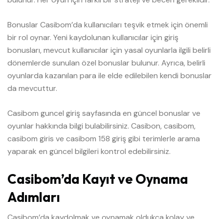
Bonuslar Casibom’da kullanıcıları teşvik etmek için önemli
bir rol oynar. Yeni kaydolunan kullanıcılar için giriş
bonusları, mevcut kullanıcılar için yasal oyunlarla ilgili belirli
dönemlerde sunulan özel bonuslar bulunur. Ayrıca, belirli
oyunlarda kazanılan para ile elde edilebilen kendi bonuslar
da mevcuttur.
Casibom guncel giriş sayfasında en güncel bonuslar ve
oyunlar hakkında bilgi bulabilirsiniz. Casibon, casibom,
casibom giris ve casibom 158 giriş gibi terimlerle arama
yaparak en güncel bilgileri kontrol edebilirsiniz.
Casibom’da Kayıt ve Oynama
Adımları
Casibom’da kaydolmak ve oynamak oldukça kolay ve