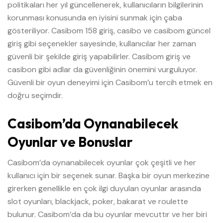
politikaları her yıl güncellenerek, kullanıcıların bilgilerinin
korunması konusunda en iyisini sunmak için çaba
gösteriliyor. Casibom 158 giriş, casibo ve casibom güncel
giriş gibi seçenekler sayesinde, kullanıcılar her zaman
güvenli bir şekilde giriş yapabilirler. Casibom giriş ve
casibon gibi adlar da güvenliğinin önemini vurguluyor.
Güvenli bir oyun deneyimi için Casibom’u tercih etmek en
doğru seçimdir.
Casibom’da Oynanabilecek
Oyunlar ve Bonuslar
Casibom’da oynanabilecek oyunlar çok çeşitli ve her
kullanıcı için bir seçenek sunar. Başka bir oyun merkezine
girerken genellikle en çok ilgi duyulan oyunlar arasında
slot oyunları, blackjack, poker, bakarat ve roulette
bulunur. Casibom’da da bu oyunlar mevcuttır ve her biri