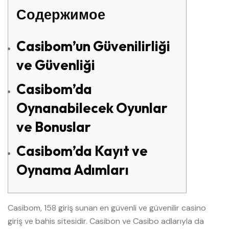
Содержимое
Casibom’un Güvenilirliği
ve Güvenliği
Casibom’da
Oynanabilecek Oyunlar
ve Bonuslar
Casibom’da Kayıt ve
Oynama Adımları
Casibom, 158 giriş sunan en güvenli ve güvenilir casino
giriş ve bahis sitesidir. Casibon ve Casibo adlarıyla da