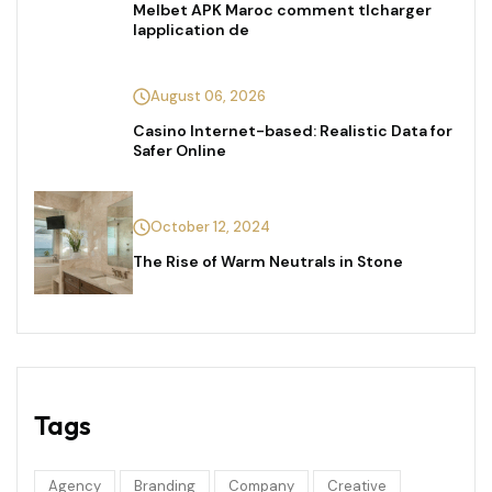
Melbet APK Maroc comment tlcharger
lapplication de
August 06, 2026
Casino Internet-based: Realistic Data for
Safer Online
October 12, 2024
The Rise of Warm Neutrals in Stone
Tags
Agency
Branding
Company
Creative