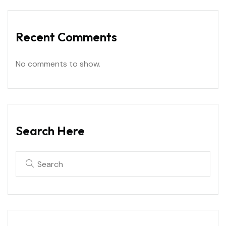
Recent Comments
No comments to show.
Search Here