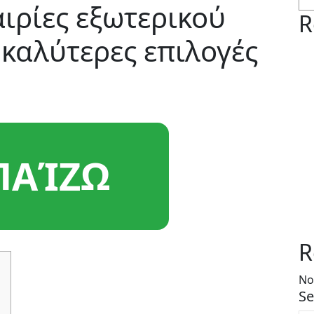
αιρίες εξωτερικού
R
 καλύτερες επιλογές
 ΠΑΊΖΩ
R
No
Se