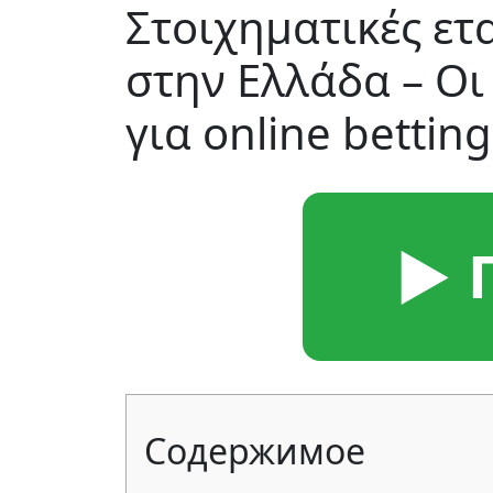
Στοιχηματικές ετ
στην Ελλάδα – Οι
για online betting
▶️
Содержимое