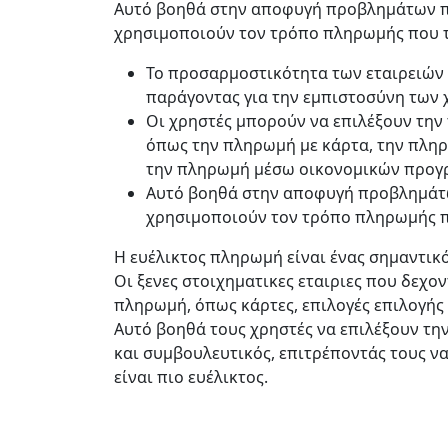
Αυτό βοηθά στην αποφυγή προβλημάτων πλ
χρησιμοποιούν τον τρόπο πληρωμής που το
Το προσαρμοστικότητα των εταιρειών 
παράγοντας για την εμπιστοσύνη των 
Οι χρηστές μπορούν να επιλέξουν την 
όπως την πληρωμή με κάρτα, την πλη
την πληρωμή μέσω οικονομικών προγ
Αυτό βοηθά στην αποφυγή προβλημάτω
χρησιμοποιούν τον τρόπο πληρωμής πο
Η ευέλικτος πληρωμή είναι ένας σημαντικ
Οι ξενες στοιχηματικες εταιριες που δεχο
πληρωμή, όπως κάρτες, επιλογές επιλογή
Αυτό βοηθά τους χρηστές να επιλέξουν τη
και συμβουλευτικός, επιτρέποντάς τους 
είναι πιο ευέλικτος.