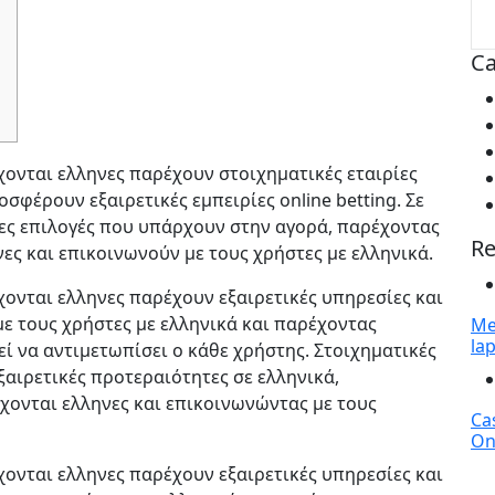
Ca
χονται ελληνες παρέχουν στοιχηματικές εταιρίες
σφέρουν εξαιρετικές εμπειρίες online betting. Σε
ες επιλογές που υπάρχουν στην αγορά, παρέχοντας
Re
νες και επικοινωνούν με τους χρήστες με ελληνικά.
χονται ελληνες παρέχουν εξαιρετικές υπηρεσίες και
 τους χρήστες με ελληνικά και παρέχοντας
Me
la
ί να αντιμετωπίσει ο κάθε χρήστης. Στοιχηματικές
ξαιρετικές προτεραιότητες σε ελληνικά,
χονται ελληνες και επικοινωνώντας με τους
Ca
On
χονται ελληνες παρέχουν εξαιρετικές υπηρεσίες και