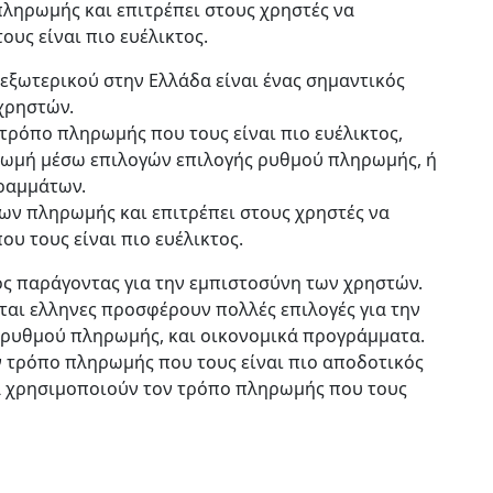
ηρωμής και επιτρέπει στους χρηστές να
υς είναι πιο ευέλικτος.
εξωτερικού στην Ελλάδα είναι ένας σημαντικός
χρηστών.
τρόπο πληρωμής που τους είναι πιο ευέλικτος,
ρωμή μέσω επιλογών επιλογής ρυθμού πληρωμής, ή
ραμμάτων.
ν πληρωμής και επιτρέπει στους χρηστές να
υ τους είναι πιο ευέλικτος.
ός παράγοντας για την εμπιστοσύνη των χρηστών.
νται ελληνες προσφέρουν πολλές επιλογές για την
ς ρυθμού πληρωμής, και οικονομικά προγράμματα.
ν τρόπο πληρωμής που τους είναι πιο αποδοτικός
να χρησιμοποιούν τον τρόπο πληρωμής που τους