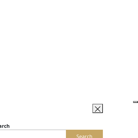
arch
Search