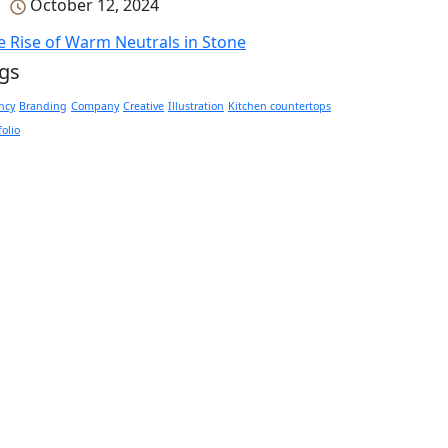
October 12, 2024
e Rise of Warm Neutrals in Stone
gs
ncy
Branding
Company
Creative
Illustration
Kitchen countertops
folio