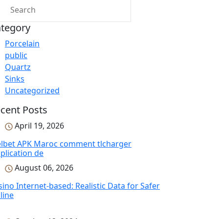
tegory
Porcelain
public
Quartz
Sinks
Uncategorized
cent Posts
April 19, 2026
lbet APK Maroc comment tlcharger
pplication de
August 06, 2026
sino Internet-based: Realistic Data for Safer
line