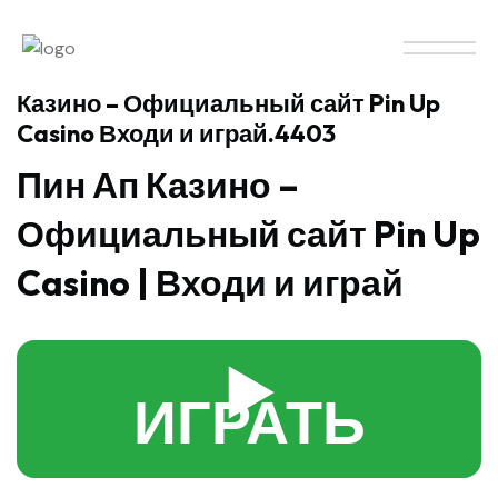
Казино – Официальный сайт Pin Up
Casino Входи и играй.4403
Пин Ап Казино –
Официальный сайт Pin Up
Casino | Входи и играй
▶️
ИГРАТЬ