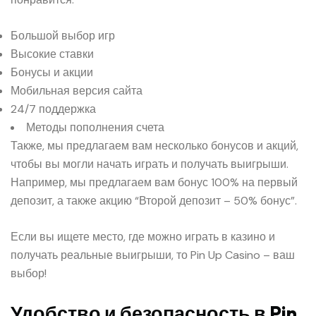
Большой выбор игр
Высокие ставки
Бонусы и акции
Мобильная версия сайта
24/7 поддержка
Методы пополнения счета
Также, мы предлагаем вам несколько бонусов и акций,
чтобы вы могли начать играть и получать выигрыши.
Например, мы предлагаем вам бонус 100% на первый
депозит, а также акцию “Второй депозит – 50% бонус”.
Если вы ищете место, где можно играть в казино и
получать реальные выигрыши, то Pin Up Casino – ваш
выбор!
Удобство и безопасность в Pin