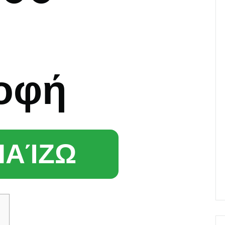
οφή
 ΠΑΊΖΩ