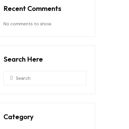
Recent Comments
No comments to show.
Search Here
Category