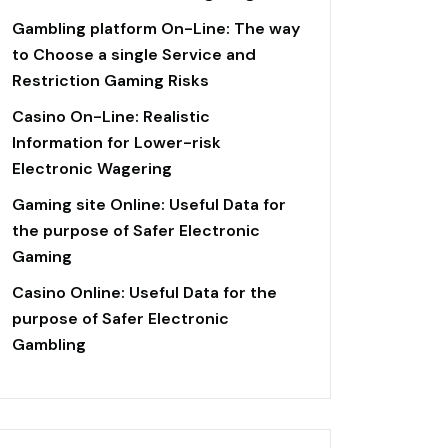
Gambling platform On-Line: The way
to Choose a single Service and
Restriction Gaming Risks
Casino On-Line: Realistic
Information for Lower-risk
Electronic Wagering
Gaming site Online: Useful Data for
the purpose of Safer Electronic
Gaming
Casino Online: Useful Data for the
purpose of Safer Electronic
Gambling