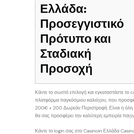
Ελλάδα:
Προσεγγιστικό
Πρότυπο και
Σταδιακή
Προσοχή
Κάντε το σωστό επιλογή και εγκαταστάστε το
c
πλατφόρμα παγκόσμιου καλιόχου, που προσφέρ
200€ + 200 Δωρεάν Περιστροφή. Είναι η όλη
θα σας προσφέρει την καλύτερη εμπειρία παιχν
Κάντε το login σας στο Casinoin Ελλάδα Casin