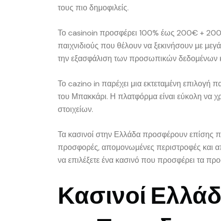
τους πιο δημοφιλείς.
Το casinoin προσφέρει 100% έως 200€ + 200
παιχνιδιούς που θέλουν να ξεκινήσουν με μεγά
την εξασφάλιση των προσωπικών δεδομένων 
Το cazino in παρέχει μια εκτεταμένη επιλογή
του Μπακκάρι. Η πλατφόρμα είναι εύκολη να χ
στοιχείων.
Τα κασινοί στην Ελλάδα προσφέρουν επίσης 
προσφορές, απομονωμένες περιστροφές και απ
να επιλέξετε ένα κασινό που προσφέρει τα πρ
Κασινοί Ελλά