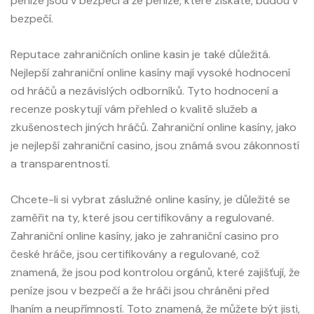
peníze jsou v bezpečí a že peníze, které získáte, budou v
bezpečí.
Reputace zahraničních online kasin je také důležitá.
Nejlepší zahraniční online kasíny mají vysoké hodnocení
od hráčů a nezávislých odborníků. Tyto hodnocení a
recenze poskytují vám přehled o kvalitě služeb a
zkušenostech jiných hráčů. Zahraniční online kasíny, jako
je nejlepší zahraniční casino, jsou známá svou zákonností
a transparentností.
Chcete-li si vybrat záslužné online kasíny, je důležité se
zaměřit na ty, které jsou certifikovány a regulované.
Zahraniční online kasíny, jako je zahraniční casino pro
české hráče, jsou certifikovány a regulované, což
znamená, že jsou pod kontrolou orgánů, které zajišťují, že
peníze jsou v bezpečí a že hráči jsou chráněni před
lhaním a neupřímností. Toto znamená, že můžete být jisti,