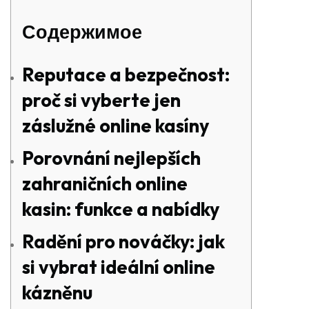
Содержимое
Reputace a bezpečnost:
proč si vyberte jen
záslužné online kasíny
Porovnání nejlepších
zahraničních online
kasin: funkce a nabídky
Radění pro nováčky: jak
si vybrat ideální online
kázněnu