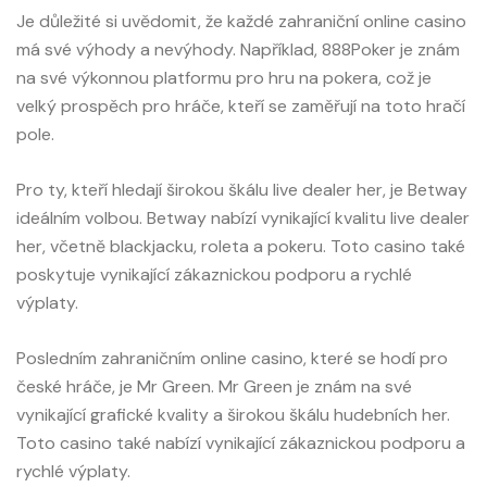
Je důležité si uvědomit, že každé zahraniční online casino
má své výhody a nevýhody. Například, 888Poker je znám
na své výkonnou platformu pro hru na pokera, což je
velký prospěch pro hráče, kteří se zaměřují na toto hračí
pole.
Pro ty, kteří hledají širokou škálu live dealer her, je Betway
ideálním volbou. Betway nabízí vynikající kvalitu live dealer
her, včetně blackjacku, roleta a pokeru. Toto casino také
poskytuje vynikající zákaznickou podporu a rychlé
výplaty.
Posledním zahraničním online casino, které se hodí pro
české hráče, je Mr Green. Mr Green je znám na své
vynikající grafické kvality a širokou škálu hudebních her.
Toto casino také nabízí vynikající zákaznickou podporu a
rychlé výplaty.