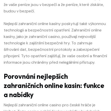
že vaše peníze jsou v bezpečí a že peníze, které získáte,
budou v bezpečí.
Nejlepší zahraniční online kasíny poskytují také výkonnou
technologii a bezpečnostní opatření. Zahraniční online
kasíny, jako je zahraniční casino, používají nejnovější
technologie k zajištění bezpečné hry. To zahrnuje
šifrování dat, bezpečnostní protokoly a zabezpečení
připojení. Tyto opatření zajišťují, že vaše osobní a finanční
informace jsou chráněny před nelegálními přístupy.
Porovnání nejlepších
zahraničních online kasin: funkce
a nabídky
Nejlepší zahraniční online casino pro české hráče je