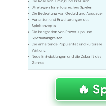
Die Rolle von Timing und Präzision
Strategien für erfolgreiches Spielen
Die Bedeutung von Geduld und Ausdauer
Varianten und Erweiterungen des
Spielkonzepts
Die Integration von Power-ups und
Spezialfähigkeiten
Die anhaltende Popularität und kulturelle
Wirkung
Neue Entwicklungen und die Zukunft des
Genres
🔥 Sp