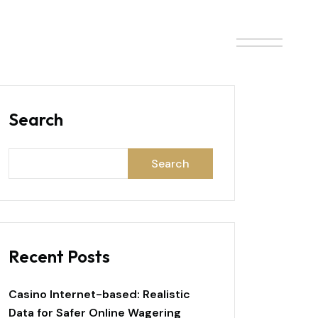
ONTACT
BLOG
Search
Search
Recent Posts
Casino Internet-based: Realistic
Data for Safer Online Wagering