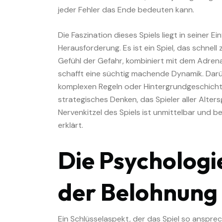
jeder Fehler das Ende bedeuten kann.
Die Faszination dieses Spiels liegt in seiner 
Herausforderung. Es ist ein Spiel, das schnell
Gefühl der Gefahr, kombiniert mit dem Adre
schafft eine süchtig machende Dynamik. Darübe
komplexen Regeln oder Hintergrundgeschichten 
strategisches Denken, das Spieler aller Alter
Nervenkitzel des Spiels ist unmittelbar und be
erklärt.
Die Psychologi
der Belohnung
Ein Schlüsselaspekt, der das Spiel so anspre