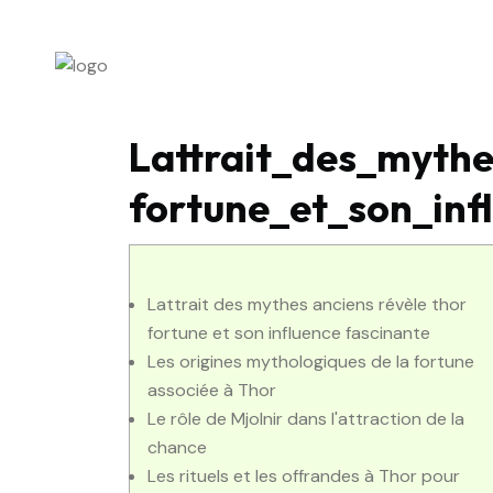
ABOUT US
P
Lattrait_des_mythe
fortune_et_son_inf
Lattrait des mythes anciens révèle thor
fortune et son influence fascinante
Les origines mythologiques de la fortune
associée à Thor
Le rôle de Mjolnir dans l'attraction de la
chance
Les rituels et les offrandes à Thor pour