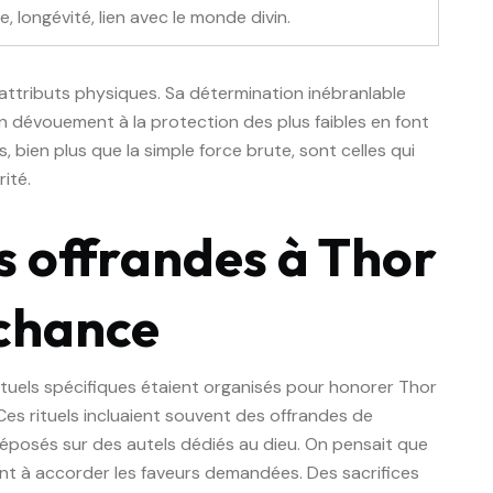
e, longévité, lien avec le monde divin.
 attributs physiques. Sa détermination inébranlable
son dévouement à la protection des plus faibles en font
, bien plus que la simple force brute, sont celles qui
ité.
les offrandes à Thor
 chance
ituels spécifiques étaient organisés pour honorer Thor
 Ces rituels incluaient souvent des offrandes de
déposés sur des autels dédiés au dieu. On pensait que
ent à accorder les faveurs demandées. Des sacrifices