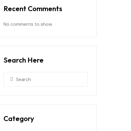
Recent Comments
No comments to show.
Search Here
Category