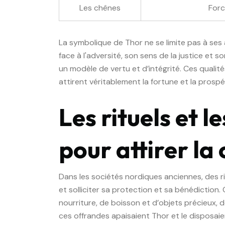
Les chênes
Forc
La symbolique de Thor ne se limite pas à ses
face à l'adversité, son sens de la justice et 
un modèle de vertu et d’intégrité. Ces qualités
attirent véritablement la fortune et la prospér
Les rituels et 
pour attirer la
Dans les sociétés nordiques anciennes, des r
et solliciter sa protection et sa bénédiction.
nourriture, de boisson et d’objets précieux, 
ces offrandes apaisaient Thor et le disposai