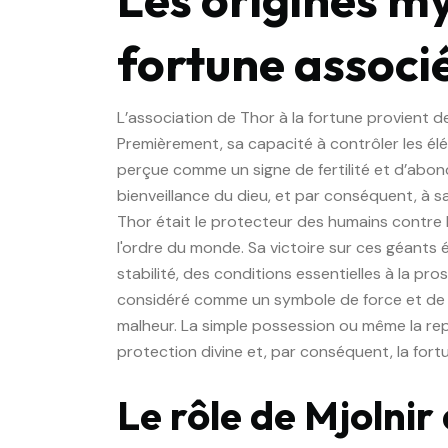
fortune associ
L’association de Thor à la fortune provient d
Premièrement, sa capacité à contrôler les éléme
perçue comme un signe de fertilité et d’abon
bienveillance du dieu, et par conséquent, à 
Thor était le protecteur des humains contre
l'ordre du monde. Sa victoire sur ces géants
stabilité, des conditions essentielles à la pro
considéré comme un symbole de force et de p
malheur. La simple possession ou même la repr
protection divine et, par conséquent, la fort
Le rôle de Mjolnir 