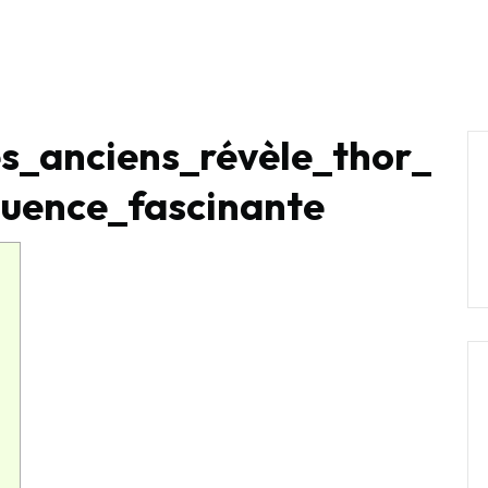
RODUCTS
OUR PROCESS
INSPIRATION
C
s_anciens_révèle_thor_
luence_fascinante