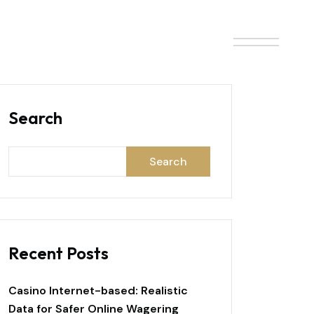
ONTACT
BLOG
Search
Search
Recent Posts
Casino Internet-based: Realistic
Data for Safer Online Wagering