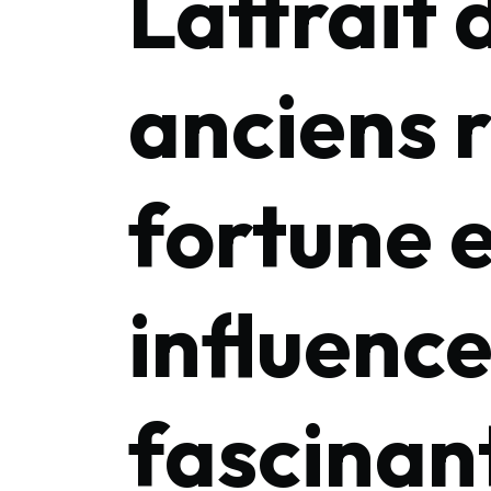
Lattrait
anciens r
fortune e
influenc
fascinan