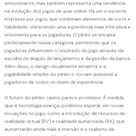
emocionante, mas também representa uma tendência
na evolução dos jogos de azar online. Há um crescente
interesse por jogos que combinam elementos de sorte e
habilidade, oferecendo uma experiência mais interativa e
envolvente para os jogadores. O plinko se encaixa
perfeitamente nessa categoria, permitindo que os
jogadores influenciem o resultado do jogo através da
escolha do ângulo de lançamento e da gestão da banca.
Além disso, o design visualmente atraente e a
jogabilidade simples do plinko o tornam acessível a
jogadores de todos os níveis de experiência.
O futuro do plinko casino parece promissor. À medida
que a tecnologia avança, podemos esperar ver novas
inovações no jogo, como a introdução de recursos de
realidade virtual (RV) e realidade aumentada (RA), que
aumentarão ainda mais a imersão e o realismo da