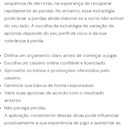
sequência de derrotas, na esperança de recuperar
rapidamente as perdas. No entanto, essa estratégia
pode levar a perdas ainda maiores se a sorte não estiver
do seu lado. A escolha da estratégia de variação de
apostas depende do seu perfil de risco e da sua
tolerância à perda.
Defina um orçamento claro antes de começar a jogar.
Escolha um cassino online confiável e licenciado.
Aproveite os bônus e promoções oferecidos pelo
cassino.
Gerencie sua banca de forma responsável.
Varie suas apostas de acordo com o resultado
anterior.
Não persiga perdas.
A aplicação consistente dessas dicas pode influenciar
positivamente a sua experiência de jogo e aumentar as