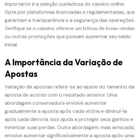
importante é a seleção cuidadosa do cassino online.
Opte por plataformas licenciadas e regulamentadas, que
garantam a transparência e a segurança das operações.
Verifique se o cassino oferece um bônus de boas-vindas
ou outras promoções que possam aumentar seu saldo
inicial.
A Importância da Variação de
Apostas
Variação de apostas refere-se ao ajuste do tamanho da
aposta de acordo com o resultado anterior. Uma
abordagem conservadora envolve aumentar
gradualmente a aposta após cada vitória e diminuí-la
após cada derrota. Isso ajuda a proteger seus ganhos e
minimizar suas perdas. Outra abordagem, mais arriscada,
envolve aumentar significativamente a aposta após uma