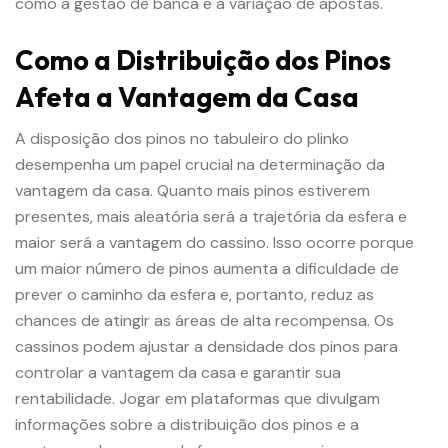
como a gestão de banca e a variação de apostas.
Como a Distribuição dos Pinos
Afeta a Vantagem da Casa
A disposição dos pinos no tabuleiro do plinko
desempenha um papel crucial na determinação da
vantagem da casa. Quanto mais pinos estiverem
presentes, mais aleatória será a trajetória da esfera e
maior será a vantagem do cassino. Isso ocorre porque
um maior número de pinos aumenta a dificuldade de
prever o caminho da esfera e, portanto, reduz as
chances de atingir as áreas de alta recompensa. Os
cassinos podem ajustar a densidade dos pinos para
controlar a vantagem da casa e garantir sua
rentabilidade. Jogar em plataformas que divulgam
informações sobre a distribuição dos pinos e a