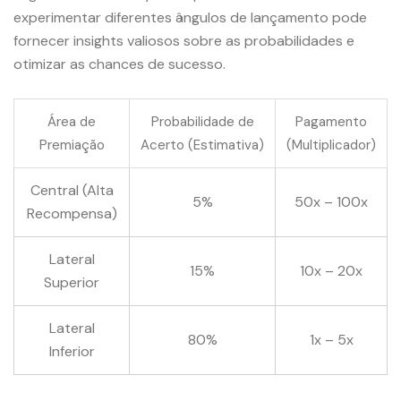
experimentar diferentes ângulos de lançamento pode
fornecer insights valiosos sobre as probabilidades e
otimizar as chances de sucesso.
Área de
Probabilidade de
Pagamento
Premiação
Acerto (Estimativa)
(Multiplicador)
Central (Alta
5%
50x – 100x
Recompensa)
Lateral
15%
10x – 20x
Superior
Lateral
80%
1x – 5x
Inferior