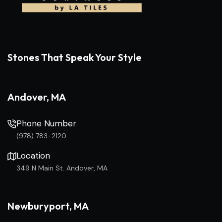
Stones That Speak Your Style
Andover, MA
Phone Number
(978) 783-2120
Location
349 N Main St. Andover, MA
Newburyport, MA