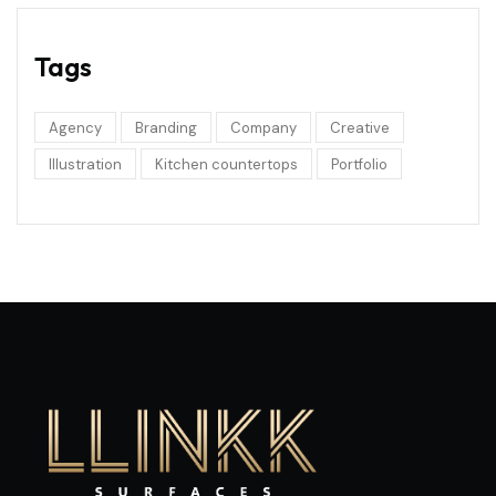
Tags
Agency
Branding
Company
Creative
Illustration
Kitchen countertops
Portfolio