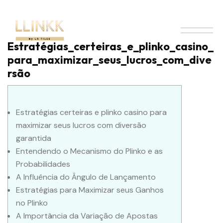
Estratégias_certeiras_e_plinko_casino_
para_maximizar_seus_lucros_com_dive
rsão
Estratégias certeiras e plinko casino para
maximizar seus lucros com diversão
garantida
Entendendo o Mecanismo do Plinko e as
Probabilidades
A Influência do Ângulo de Lançamento
Estratégias para Maximizar seus Ganhos
no Plinko
A Importância da Variação de Apostas