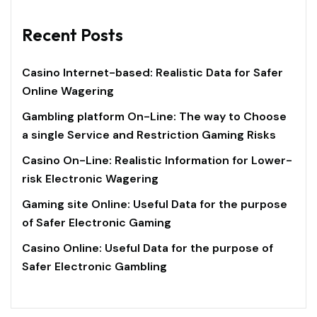
Recent Posts
Casino Internet-based: Realistic Data for Safer
Online Wagering
Gambling platform On-Line: The way to Choose
a single Service and Restriction Gaming Risks
Casino On-Line: Realistic Information for Lower-
risk Electronic Wagering
Gaming site Online: Useful Data for the purpose
of Safer Electronic Gaming
Casino Online: Useful Data for the purpose of
Safer Electronic Gambling