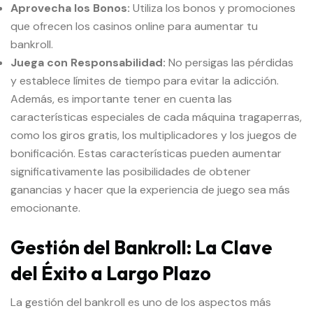
Aprovecha los Bonos:
Utiliza los bonos y promociones
que ofrecen los casinos online para aumentar tu
bankroll.
Juega con Responsabilidad:
No persigas las pérdidas
y establece límites de tiempo para evitar la adicción.
Además, es importante tener en cuenta las
características especiales de cada máquina tragaperras,
como los giros gratis, los multiplicadores y los juegos de
bonificación. Estas características pueden aumentar
significativamente las posibilidades de obtener
ganancias y hacer que la experiencia de juego sea más
emocionante.
Gestión del Bankroll: La Clave
del Éxito a Largo Plazo
La gestión del bankroll es uno de los aspectos más