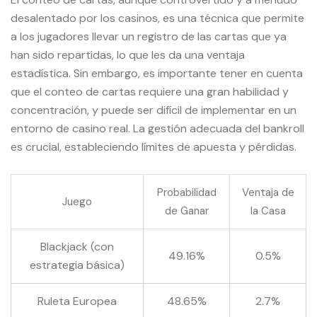
desalentado por los casinos, es una técnica que permite
a los jugadores llevar un registro de las cartas que ya
han sido repartidas, lo que les da una ventaja
estadística. Sin embargo, es importante tener en cuenta
que el conteo de cartas requiere una gran habilidad y
concentración, y puede ser difícil de implementar en un
entorno de casino real. La gestión adecuada del bankroll
es crucial, estableciendo límites de apuesta y pérdidas.
Probabilidad
Ventaja de
Juego
de Ganar
la Casa
Blackjack (con
49.16%
0.5%
estrategia básica)
Ruleta Europea
48.65%
2.7%