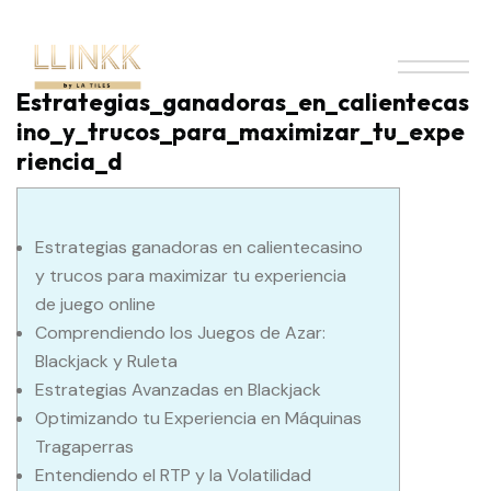
Estrategias_ganadoras_en_calientecas
ino_y_trucos_para_maximizar_tu_expe
riencia_d
Estrategias ganadoras en calientecasino
y trucos para maximizar tu experiencia
de juego online
Comprendiendo los Juegos de Azar:
Blackjack y Ruleta
Estrategias Avanzadas en Blackjack
Optimizando tu Experiencia en Máquinas
Tragaperras
Entendiendo el RTP y la Volatilidad