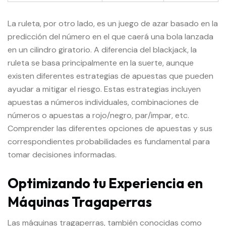
La ruleta, por otro lado, es un juego de azar basado en la
predicción del número en el que caerá una bola lanzada
en un cilindro giratorio. A diferencia del blackjack, la
ruleta se basa principalmente en la suerte, aunque
existen diferentes estrategias de apuestas que pueden
ayudar a mitigar el riesgo. Estas estrategias incluyen
apuestas a números individuales, combinaciones de
números o apuestas a rojo/negro, par/impar, etc.
Comprender las diferentes opciones de apuestas y sus
correspondientes probabilidades es fundamental para
tomar decisiones informadas.
Optimizando tu Experiencia en
Máquinas Tragaperras
Las máquinas tragaperras, también conocidas como