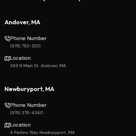
Andover, MA
Phone Number
(978) 783-2120
Location
349 N Main St. Andover, MA
Newburyport, MA
Phone Number
(978) 378-4340
Location
4 Perkins Way Newburyport, MA