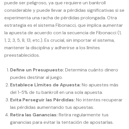
puede ser peligroso, ya que requiere un bankroll
considerable y puede llevar a pérdidas significativas si se
experimenta una racha de pérdidas prolongada. Otra
estrategia es el sistema Fibonacci, que implica aumentar
la apuesta de acuerdo con la secuencia de Fibonacci (1,
1, 2, 3, 5, 8, 13, etc.). Es crucial, sin importar el sistema,
mantener la disciplina y adherirse a los límites
preestablecidos.
Define un Presupuesto:
Determina cuánto dinero
puedes destinar al juego.
Establece Límites de Apuesta:
No apuestes más
del 1-5% de tu bankroll en una sola apuesta.
Evita Perseguir las Pérdidas:
No intentes recuperar
las pérdidas aumentando tus apuestas.
Retira las Ganancias:
Retira regularmente tus
ganancias para evitar la tentación de apostarlas.