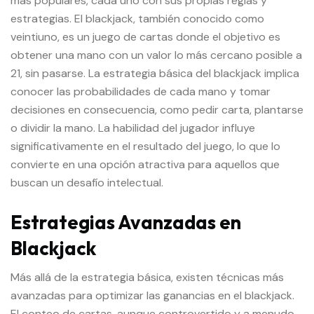
más populares, cada uno con sus propias reglas y
estrategias. El blackjack, también conocido como
veintiuno, es un juego de cartas donde el objetivo es
obtener una mano con un valor lo más cercano posible a
21, sin pasarse. La estrategia básica del blackjack implica
conocer las probabilidades de cada mano y tomar
decisiones en consecuencia, como pedir carta, plantarse
o dividir la mano. La habilidad del jugador influye
significativamente en el resultado del juego, lo que lo
convierte en una opción atractiva para aquellos que
buscan un desafío intelectual.
Estrategias Avanzadas en
Blackjack
Más allá de la estrategia básica, existen técnicas más
avanzadas para optimizar las ganancias en el blackjack.
El conteo de cartas, aunque controvertido y a menudo