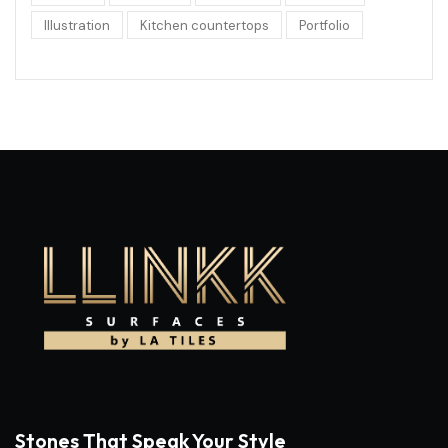
Illustration
Kitchen countertops
Portfolio
Stones That Speak Your Style