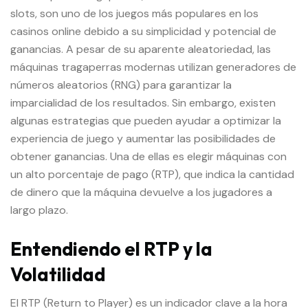
slots, son uno de los juegos más populares en los
casinos online debido a su simplicidad y potencial de
ganancias. A pesar de su aparente aleatoriedad, las
máquinas tragaperras modernas utilizan generadores de
números aleatorios (RNG) para garantizar la
imparcialidad de los resultados. Sin embargo, existen
algunas estrategias que pueden ayudar a optimizar la
experiencia de juego y aumentar las posibilidades de
obtener ganancias. Una de ellas es elegir máquinas con
un alto porcentaje de pago (RTP), que indica la cantidad
de dinero que la máquina devuelve a los jugadores a
largo plazo.
Entendiendo el RTP y la
Volatilidad
El RTP (Return to Player) es un indicador clave a la hora