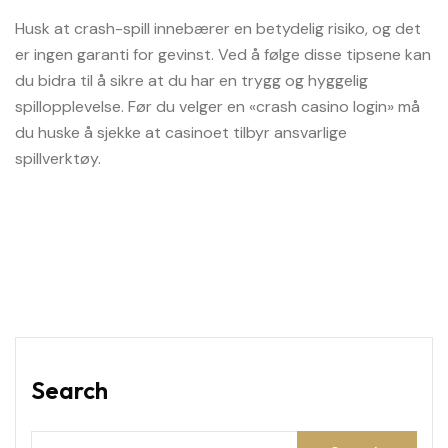
Husk at crash-spill innebærer en betydelig risiko, og det
er ingen garanti for gevinst. Ved å følge disse tipsene kan
du bidra til å sikre at du har en trygg og hyggelig
spillopplevelse. Før du velger en «crash casino login» må
du huske å sjekke at casinoet tilbyr ansvarlige
spillverktøy.
Search