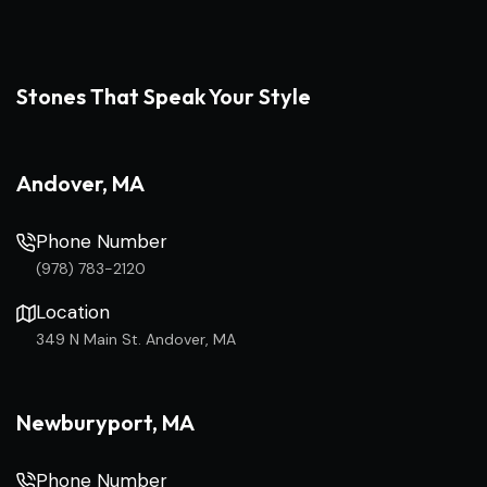
Stones That Speak Your Style
Andover, MA
Phone Number
(978) 783-2120
Location
349 N Main St. Andover, MA
Newburyport, MA
Phone Number