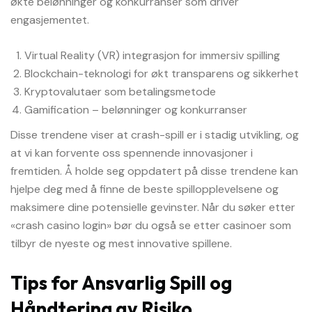
økte belønninger og konkurranser som driver
engasjementet.
Virtual Reality (VR) integrasjon for immersiv spilling
Blockchain-teknologi for økt transparens og sikkerhet
Kryptovalutaer som betalingsmetode
Gamification – belønninger og konkurranser
Disse trendene viser at crash-spill er i stadig utvikling, og
at vi kan forvente oss spennende innovasjoner i
fremtiden. Å holde seg oppdatert på disse trendene kan
hjelpe deg med å finne de beste spillopplevelsene og
maksimere dine potensielle gevinster. Når du søker etter
«crash casino login» bør du også se etter casinoer som
tilbyr de nyeste og mest innovative spillene.
Tips for Ansvarlig Spill og
Håndtering av Risiko