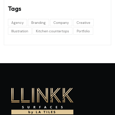
Tags
Agency
Branding
Company
Creative
Illustration
Kitchen countertops
Portfolio