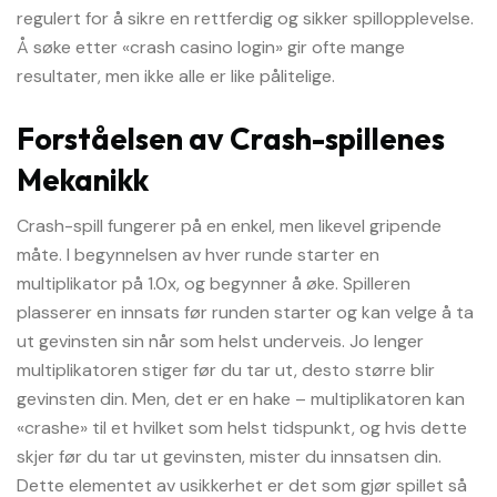
regulert for å sikre en rettferdig og sikker spillopplevelse.
Å søke etter «crash casino login» gir ofte mange
resultater, men ikke alle er like pålitelige.
Forståelsen av Crash-spillenes
Mekanikk
Crash-spill fungerer på en enkel, men likevel gripende
måte. I begynnelsen av hver runde starter en
multiplikator på 1.0x, og begynner å øke. Spilleren
plasserer en innsats før runden starter og kan velge å ta
ut gevinsten sin når som helst underveis. Jo lenger
multiplikatoren stiger før du tar ut, desto større blir
gevinsten din. Men, det er en hake – multiplikatoren kan
«crashe» til et hvilket som helst tidspunkt, og hvis dette
skjer før du tar ut gevinsten, mister du innsatsen din.
Dette elementet av usikkerhet er det som gjør spillet så