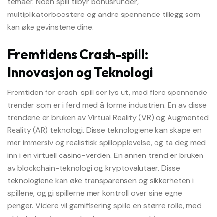
temaer. Noen spill tilbyr bonusrunder,
multiplikatorboostere og andre spennende tillegg som
kan øke gevinstene dine.
Fremtidens Crash-spill:
Innovasjon og Teknologi
Fremtiden for crash-spill ser lys ut, med flere spennende
trender som er i ferd med å forme industrien. En av disse
trendene er bruken av Virtual Reality (VR) og Augmented
Reality (AR) teknologi. Disse teknologiene kan skape en
mer immersiv og realistisk spillopplevelse, og ta deg med
inn i en virtuell casino-verden. En annen trend er bruken
av blockchain-teknologi og kryptovalutaer. Disse
teknologiene kan øke transparensen og sikkerheten i
spillene, og gi spillerne mer kontroll over sine egne
penger. Videre vil gamifisering spille en større rolle, med