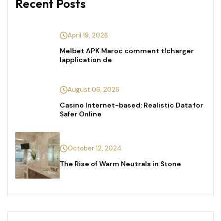
Recent Posts
April 19, 2026
Melbet APK Maroc comment tlcharger
lapplication de
August 06, 2026
Casino Internet-based: Realistic Data for
Safer Online
October 12, 2024
The Rise of Warm Neutrals in Stone