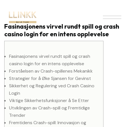
Fasinasjonens virvel rundt spill og crash
casino login for en intens opplevelse
Fasinasjonens virvel rundt spill og crash
casino login for en intens opplevelse
Forståelsen av Crash-spillenes Mekanikk
Strategier for å Øke Sjansen for Gevinst
Sikkerhet og Regulering ved Crash Casino
Login
Viktige Sikkerhetsfunksjoner å Se Etter
Utviklingen av Crash-spill og Fremtidige
Trender
Fremtidens Crash-spill: Innovasjon og