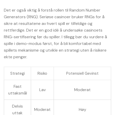
Det er også viktig å forstå rollen til Random Number
Generators (RNG). Seriøse casinoer bruker RNGs for å
sikre at resultatene av hvert spill er tilfeldige og
rettferdige. Det er en god idé å undersøke casinoets
RNG-sertifisering før du spiller. I tillegg bør du vurdere å
spille i demo-modus først, for å bli komfortabel med
spillets mekanisme og utvikle en strategi uten å risikere
ekte penger.
Strategi
Risiko
Potensiell Gevinst
Fast
Lav
Moderat
uttaksmål
Delvis
Moderat
Høy
uttak