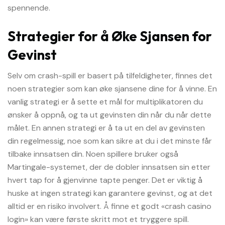
spennende.
Strategier for å Øke Sjansen for
Gevinst
Selv om crash-spill er basert på tilfeldigheter, finnes det
noen strategier som kan øke sjansene dine for å vinne. En
vanlig strategi er å sette et mål for multiplikatoren du
ønsker å oppnå, og ta ut gevinsten din når du når dette
målet. En annen strategi er å ta ut en del av gevinsten
din regelmessig, noe som kan sikre at du i det minste får
tilbake innsatsen din. Noen spillere bruker også
Martingale-systemet, der de dobler innsatsen sin etter
hvert tap for å gjenvinne tapte penger. Det er viktig å
huske at ingen strategi kan garantere gevinst, og at det
alltid er en risiko involvert. Å finne et godt «crash casino
login» kan være første skritt mot et tryggere spill.