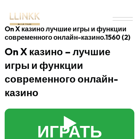
On X казино лучшие игры и функции
современного онлайн-казино.1560 (2)
On X казино – лучшие
игры и функции
современного онлайн-
казино
▶️
ИГРАТЬ