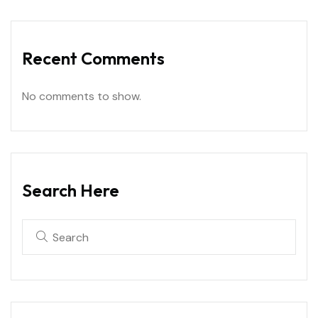
Recent Comments
No comments to show.
Search Here