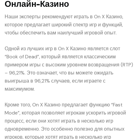
Онлайн-Казино
Наши эксперты рекомендуют играть в On X Казино,
которое предлагает широкий спектр игр и функций,
чтобы обеспечить вам наилучший игровой опыт.
Одной из лучших игр в On X Казино является слот
“Book of Dead”, который является классическим
примером игры с высоким уровнем возвращения (RTP)
– 96,21%. Это означает, что вы можете ожидать
выигрыша в 96,21% случаев, если играете с
максимумом.
Кроме того, On X Казино предлагает функцию “Fast
Mode”, которая позволяет игрокам ускорить игровой
процесс, если они хотят играть в несколько игр
одновременно. Это особенно полезно для опытных
игроков, которые хотят играть в несколько игр