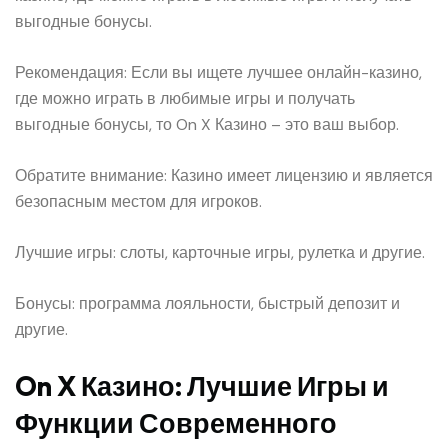
выгодные бонусы.
Рекомендация: Если вы ищете лучшее онлайн-казино,
где можно играть в любимые игры и получать
выгодные бонусы, то On X Казино – это ваш выбор.
Обратите внимание: Казино имеет лицензию и является
безопасным местом для игроков.
Лучшие игры: слоты, карточные игры, рулетка и другие.
Бонусы: программа лояльности, быстрый депозит и
другие.
On X Казино: Лучшие Игры и
Функции Современного