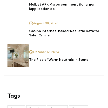
Melbet APK Maroc comment tlcharger
lapplication de
August 06, 2026
Casino Internet-based: Realistic Data for
Safer Online
October 12, 2024
The Rise of Warm Neutrals in Stone
Tags