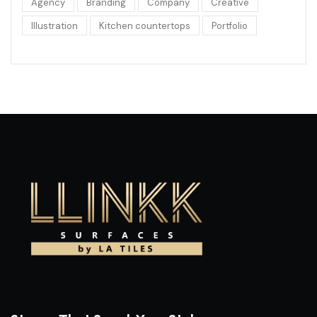
Agency
Branding
Company
Creative
Illustration
Kitchen countertops
Portfolio