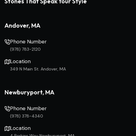
Stones That Speak Your Style
Andover, MA
Phone Number
(978) 783-2120
Location
349 N Main St. Andover, MA
Newburyport, MA
Phone Number
(978) 378-4340
Location
4 Perkins Way Newburyport, MA