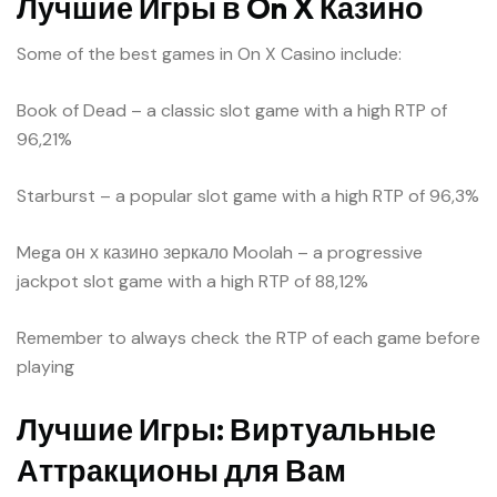
Лучшие Игры в On X Казино
Some of the best games in On X Casino include:
Book of Dead – a classic slot game with a high RTP of
96,21%
Starburst – a popular slot game with a high RTP of 96,3%
Mega
он х казино зеркало
Moolah – a progressive
jackpot slot game with a high RTP of 88,12%
Remember to always check the RTP of each game before
playing
Лучшие Игры: Виртуальные
Аттракционы для Вам