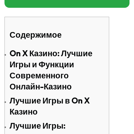
Содержимое
On X Казино: Лучшие
Игры и Функции
Современного
Онлайн-Казино
Лучшие Игры в On X
Казино
Лучшие Игры: