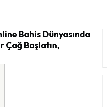
RODUCTS
OUR PROCESS
INSPIRATION
C
nline Bahis Dünyasında
Bir Çağ Başlatın,