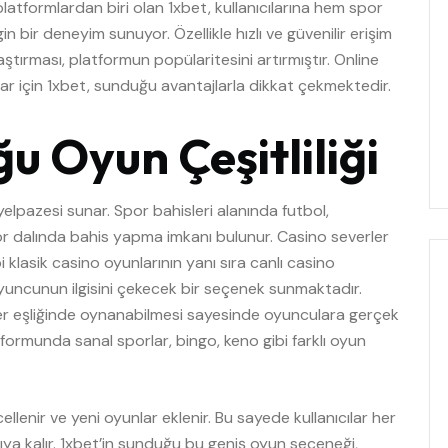
latformlardan biri olan 1xbet, kullanıcılarına hem spor
 bir deneyim sunuyor. Özellikle hızlı ve güvenilir erişim
aştırması, platformun popülaritesini artırmıştır. Online
nlar için 1xbet, sunduğu avantajlarla dikkat çekmektedir.
u Oyun Çeşitliliği
elpazesi sunar. Spor bahisleri alanında futbol,
spor dalında bahis yapma imkanı bulunur. Casino severler
bi klasik casino oyunlarının yanı sıra canlı casino
 oyuncunun ilgisini çekecek bir seçenek sunmaktadır.
eler eşliğinde oynanabilmesi sayesinde oyunculara gerçek
tformunda sanal sporlar, bingo, keno gibi farklı oyun
ellenir ve yeni oyunlar eklenir. Bu sayede kullanıcılar her
şıya kalır. 1xbet’in sunduğu bu geniş oyun seçeneği,