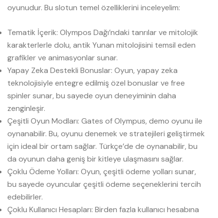
oyunudur. Bu slotun temel özelliklerini inceleyelim:
Tematik İçerik: Olympos Dağı’ndaki tanrılar ve mitolojik
karakterlerle dolu, antik Yunan mitolojisini temsil eden
grafikler ve animasyonlar sunar.
Yapay Zeka Destekli Bonuslar: Oyun, yapay zeka
teknolojisiyle entegre edilmiş özel bonuslar ve free
spinler sunar, bu sayede oyun deneyiminin daha
zenginleşir.
Çeşitli Oyun Modları: Gates of Olympus, demo oyunu ile
oynanabilir. Bu, oyunu denemek ve stratejileri geliştirmek
için ideal bir ortam sağlar. Türkçe’de de oynanabilir, bu
da oyunun daha geniş bir kitleye ulaşmasını sağlar.
Çoklu Ödeme Yolları: Oyun, çeşitli ödeme yolları sunar,
bu sayede oyuncular çeşitli ödeme seçeneklerini tercih
edebilirler.
Çoklu Kullanıcı Hesapları: Birden fazla kullanıcı hesabına