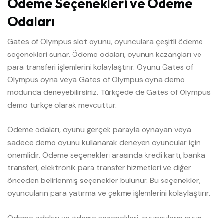
Ödeme Seçenekleri ve Ödeme
Odaları
Gates of Olympus slot oyunu, oyunculara çeşitli ödeme
seçenekleri sunar. Ödeme odaları, oyunun kazançları ve
para transferi işlemlerini kolaylaştırır. Oyunu Gates of
Olympus oyna veya Gates of Olympus oyna demo
modunda deneyebilirsiniz. Türkçede de Gates of Olympus
demo türkçe olarak mevcuttur.
Ödeme odaları, oyunu gerçek parayla oynayan veya
sadece demo oyunu kullanarak deneyen oyuncular için
önemlidir. Ödeme seçenekleri arasında kredi kartı, banka
transferi, elektronik para transfer hizmetleri ve diğer
önceden belirlenmiş seçenekler bulunur. Bu seçenekler,
oyuncuların para yatırma ve çekme işlemlerini kolaylaştırır.
Ödeme odaları ve ödeme seçenekleri, oyuncuların oyun