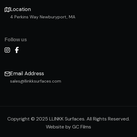
Location
4 Perkins Way Newburyport, MA
Follow us
Email Address
sales@llinkksurfaces.com
Copyright © 2025 LLINKK Surfaces. All Rights Reserved.
Website by GC Films