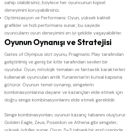
sahip olabilirsiniz, böylece her oyuncunun kişisel
deneyimini koruyabilirsiniz.
Optimizasyon ve Performans: Oyun, yüksek kaliteli
grafikler ve hızlı performans sunar, bu sayede
oyuncuların oyun deneyimini en iyi şekilde yaşayabilirler.
Oyunun Oynanışı ve Stratejisi
Gates of Olympus slot oyunu, Pragmatic Play tarafından
geliştirilmiş ve geniş bir kitle tarafından sevilen bir
oyundur. Oyun, mitolojik temaları ve fantastik karakterleri
kullanarak oyuncuları antik Yunanistan’ın kutsal kapısına
götürür. Oyunun temel oynanışı, simgelerin
kombinasyonlarına dayanır ve kazançları elde etmek için
doğru simge kombinasyonlarını elde etmek gereklidir.
Simge kombinasyonları, oyunun kazanç tabanını oluşturur.
Golden Eagle, Zeus, Poseidon ve Athena gibi simgeler,
yüksek ödüller sunar. Oyun, 5×3 tabanlı bir grid üzerinde