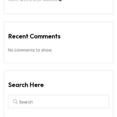
Recent Comments
No comments to show.
Search Here