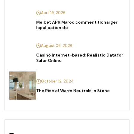
April 19, 2026
Melbet APK Maroc comment tlcharger
lapplication de
August 06, 2026
Casino Internet-based: Realistic Data for
Safer Online
October 12, 2024
The Rise of Warm Neutrals in Stone