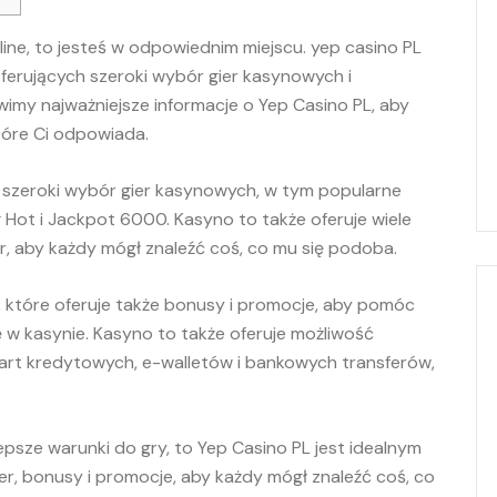
line, to jesteś w odpowiednim miejscu.
yep casino
PL
 oferujących szeroki wybór gier kasynowych i
my najważniejsze informacje o Yep Casino PL, aby
tóre Ci odpowiada.
je szeroki wybór gier kasynowych, w tym popularne
ng Hot i Jackpot 6000. Kasyno to także oferuje wiele
oker, aby każdy mógł znaleźć coś, co mu się podoba.
 które oferuje także bonusy i promocje, aby pomóc
 kasynie. Kasyno to także oferuje możliwość
 kart kredytowych, e-walletów i bankowych transferów,
lepsze warunki do gry, to Yep Casino PL jest idealnym
er, bonusy i promocje, aby każdy mógł znaleźć coś, co