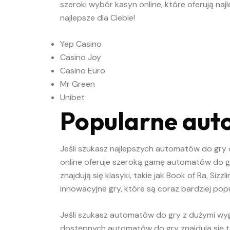
szeroki wybór kasyn online, które oferują na
najlepsze dla Ciebie!
Yep Casino
Casino Joy
Casino Euro
Mr Green
Unibet
Popularne aut
Jeśli szukasz najlepszych automatów do gry 
online oferuje szeroką gamę automatów do gr
znajdują się klasyki, takie jak Book of Ra, Siz
innowacyjne gry, które są coraz bardziej pop
Jeśli szukasz automatów do gry z dużymi wyg
dostępnych automatów do gry znajdują się t