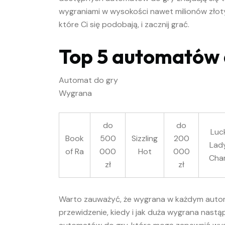
wygraniami w wysokości nawet milionów złot
które Ci się podobają, i zacznij grać.
Top 5 automatów 
Automat do gry
Wygrana
do
do
Luc
Book
500
Sizzling
200
Lady
of Ra
000
Hot
000
Cha
zł
zł
Warto zauważyć, że wygrana w każdym automat
przewidzenie, kiedy i jak duża wygrana nastą