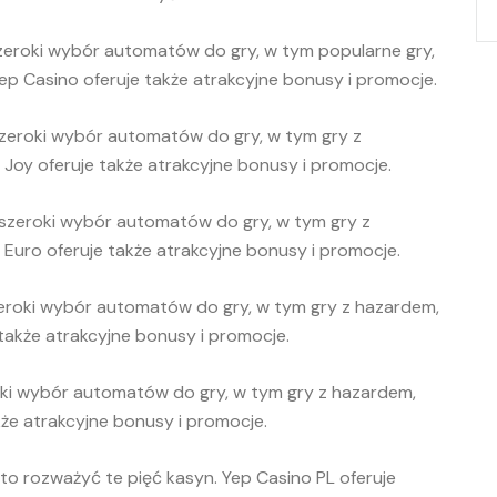
 szeroki wybór automatów do gry, w tym popularne gry,
. Yep Casino oferuje także atrakcyjne bonusy i promocje.
 szeroki wybór automatów do gry, w tym gry z
no Joy oferuje także atrakcyjne bonusy i promocje.
e szeroki wybór automatów do gry, w tym gry z
no Euro oferuje także atrakcyjne bonusy i promocje.
szeroki wybór automatów do gry, w tym gry z hazardem,
e także atrakcyjne bonusy i promocje.
roki wybór automatów do gry, w tym gry z hazardem,
także atrakcyjne bonusy i promocje.
rto rozważyć te pięć kasyn. Yep Casino PL oferuje