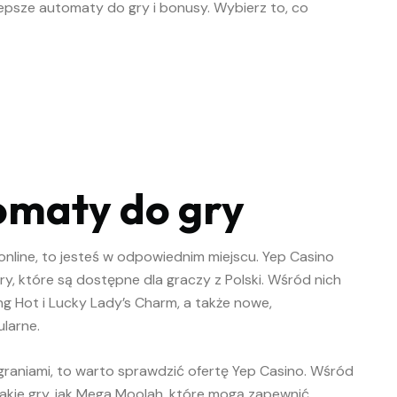
jlepsze automaty do gry i bonusy. Wybierz to, co
omaty do gry
online, to jesteś w odpowiednim miejscu. Yep Casino
y, które są dostępne dla graczy z Polski. Wśród nich
zling Hot i Lucky Lady’s Charm, a także nowe,
ularne.
raniami, to warto sprawdzić ofertę Yep Casino. Wśród
akie gry, jak Mega Moolah, które mogą zapewnić