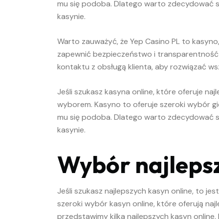
mu się podoba. Dlatego warto zdecydować si
kasynie.
Warto zauważyć, że Yep Casino PL to kasyno,
zapewnić bezpieczeństwo i transparentność s
kontaktu z obsługą klienta, aby rozwiązać wsz
Jeśli szukasz kasyna online, które oferuje naj
wyborem. Kasyno to oferuje szeroki wybór gi
mu się podoba. Dlatego warto zdecydować si
kasynie.
Wybór najlepsz
Jeśli szukasz najlepszych kasyn online, to je
szeroki wybór kasyn online, które oferują na
przedstawimy kilka najlepszych kasyn online,