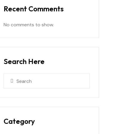
Recent Comments
No comments to show.
Search Here
Category