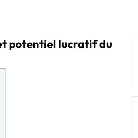
RODUCTS
OUR PROCESS
INSPIRATION
C
t potentiel lucratif du