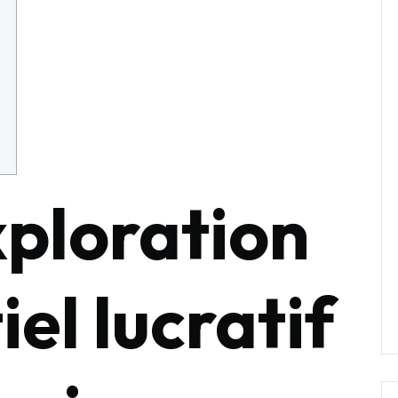
xploration
iel lucratif