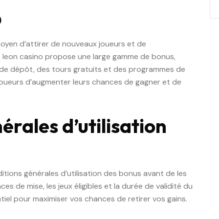
o
oyen d’attirer de nouveaux joueurs et de
.
leon casino
propose une large gamme de bonus,
 de dépôt, des tours gratuits et des programmes de
 joueurs d’augmenter leurs chances de gagner et de
érales d’utilisation
ditions générales d’utilisation des bonus avant de les
s de mise, les jeux éligibles et la durée de validité du
el pour maximiser vos chances de retirer vos gains.