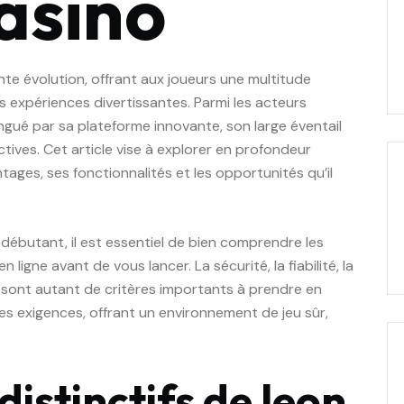
casino
te évolution, offrant aux joueurs une multitude
s expériences divertissantes. Parmi les acteurs
ingué par sa plateforme innovante, son large éventail
ives. Cet article vise à explorer en profondeur
ntages, ses fonctionnalités et les opportunités qu’il
ébutant, il est essentiel de bien comprendre les
ligne avant de vous lancer. La sécurité, la fiabilité, la
nt sont autant de critères importants à prendre en
s exigences, offrant un environnement de jeu sûr,
istinctifs de leon