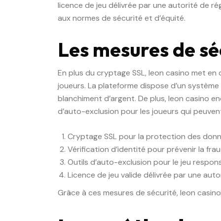
licence de jeu délivrée par une autorité de r
aux normes de sécurité et d’équité.
Les mesures de sé
En plus du cryptage SSL, leon casino met en
joueurs. La plateforme dispose d’un système de
blanchiment d’argent. De plus, leon casino e
d’auto-exclusion pour les joueurs qui peuven
Cryptage SSL pour la protection des donn
Vérification d’identité pour prévenir la fra
Outils d’auto-exclusion pour le jeu respon
Licence de jeu valide délivrée par une auto
Grâce à ces mesures de sécurité, leon casino 