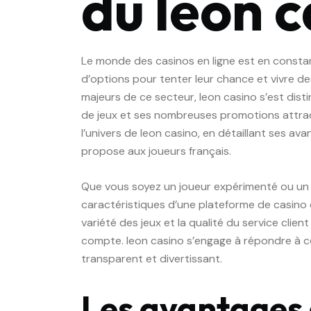
du leon 
Le monde des casinos en ligne est en constan
d’options pour tenter leur chance et vivre de
majeurs de ce secteur,
leon casino
s’est dist
de jeux et ses nombreuses promotions attract
l’univers de leon casino, en détaillant ses ava
propose aux joueurs français.
Que vous soyez un joueur expérimenté ou un d
caractéristiques d’une plateforme de casino en 
variété des jeux et la qualité du service clie
compte.
leon casino
s’engage à répondre à ce
transparent et divertissant.
Les avantages d