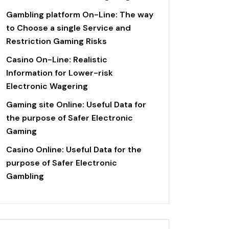
Gambling platform On-Line: The way
to Choose a single Service and
Restriction Gaming Risks
Casino On-Line: Realistic
Information for Lower-risk
Electronic Wagering
Gaming site Online: Useful Data for
the purpose of Safer Electronic
Gaming
Casino Online: Useful Data for the
purpose of Safer Electronic
Gambling