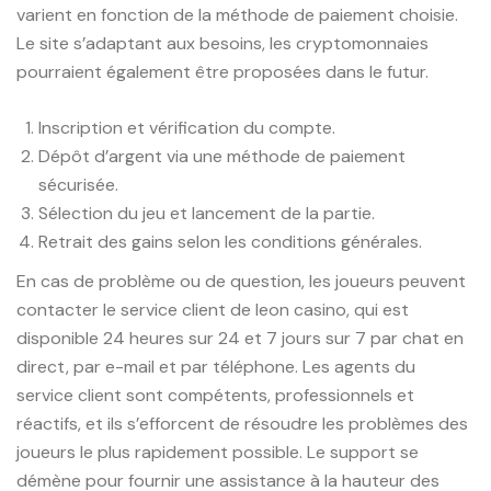
varient en fonction de la méthode de paiement choisie.
Le site s’adaptant aux besoins, les cryptomonnaies
pourraient également être proposées dans le futur.
Inscription et vérification du compte.
Dépôt d’argent via une méthode de paiement
sécurisée.
Sélection du jeu et lancement de la partie.
Retrait des gains selon les conditions générales.
En cas de problème ou de question, les joueurs peuvent
contacter le service client de leon casino, qui est
disponible 24 heures sur 24 et 7 jours sur 7 par chat en
direct, par e-mail et par téléphone. Les agents du
service client sont compétents, professionnels et
réactifs, et ils s’efforcent de résoudre les problèmes des
joueurs le plus rapidement possible. Le support se
démène pour fournir une assistance à la hauteur des