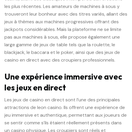
les plus récentes. Les amateurs de machines à sous y
trouveront leur bonheur avec des titres variés, allant des
jeux à thèmes aux machines progressives offrant des
jackpots considérables. Mais la plateforme ne se limite
pas aux machines à sous, elle propose également une
large gamme de jeux de table tels que la roulette, le
blackjack, le baccara et le poker, ainsi que des jeux de
casino en direct avec des croupiers professionnels.
Une expérience immersive avec
les jeux en direct
Les jeux de casino en direct sont l’une des principales
attractions de leon casino. Ils offrent une expérience de
jeu immersive et authentique, permettant aux joueurs de
se sentir comme s’ils étaient réellement présents dans
un casino physique. Les croupiers sont réels et