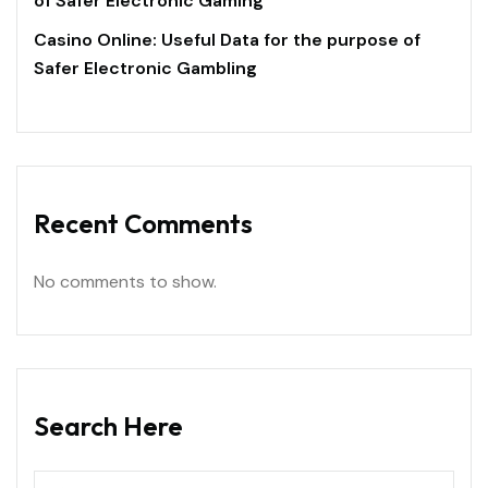
of Safer Electronic Gaming
Casino Online: Useful Data for the purpose of
Safer Electronic Gambling
Recent Comments
No comments to show.
Search Here