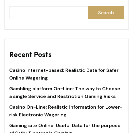
Search
Recent Posts
Casino Internet-based: Realistic Data for Safer
Online Wagering
Gambling platform On-Line: The way to Choose
a single Service and Restriction Gaming Risks
Casino On-Line: Realistic Information for Lower-
risk Electronic Wagering
Gaming site Online: Useful Data for the purpose