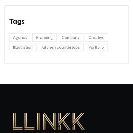
Tags
Agency
Branding
Company
Creative
Illustration
Kitchen countertops
Portfolio