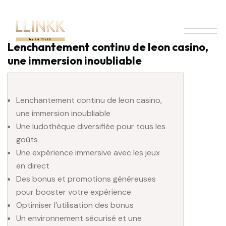
Lenchantement continu de leon casino,
une immersion inoubliable
Lenchantement continu de leon casino,
une immersion inoubliable
Une ludothèque diversifiée pour tous les
goûts
Une expérience immersive avec les jeux
en direct
Des bonus et promotions généreuses
pour booster votre expérience
Optimiser l’utilisation des bonus
Un environnement sécurisé et une