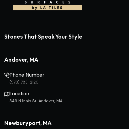
Stones That Speak Your Style
Andover, MA
Phone Number
(978) 783-2120
Location
349 N Main St. Andover, MA
Newburyport, MA