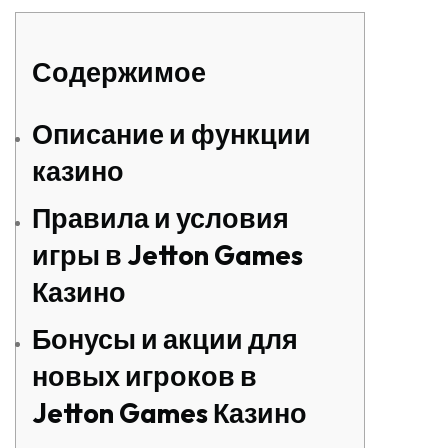
Содержимое
Описание и функции
казино
Правила и условия
игры в Jetton Games
Казино
Бонусы и акции для
новых игроков в
Jetton Games Казино