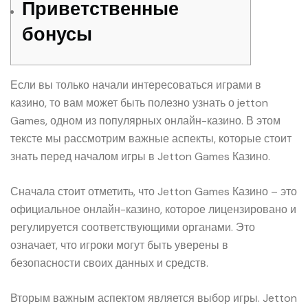
Приветственные
бонусы
Если вы только начали интересоваться играми в
казино, то вам может быть полезно узнать о
jetton
Games, одном из популярных онлайн-казино. В этом
тексте мы рассмотрим важные аспекты, которые стоит
знать перед началом игры в Jetton Games Казино.
Сначала стоит отметить, что Jetton Games Казино – это
официальное онлайн-казино, которое лицензировано и
регулируется соответствующими органами. Это
означает, что игроки могут быть уверены в
безопасности своих данных и средств.
Вторым важным аспектом является выбор игры. Jetton