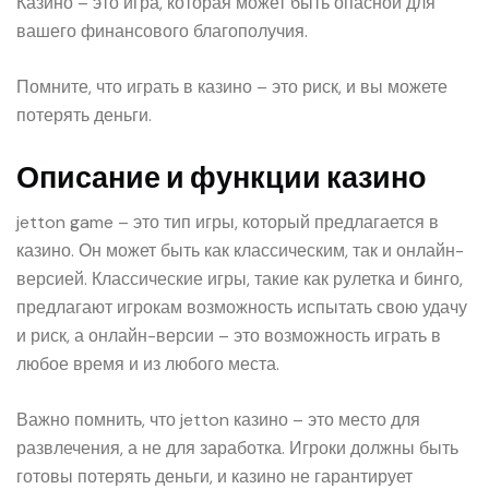
Казино – это игра, которая может быть опасной для
вашего финансового благополучия.
Помните, что играть в казино – это риск, и вы можете
потерять деньги.
Описание и функции казино
jetton game – это тип игры, который предлагается в
казино. Он может быть как классическим, так и онлайн-
версией. Классические игры, такие как рулетка и бинго,
предлагают игрокам возможность испытать свою удачу
и риск, а онлайн-версии – это возможность играть в
любое время и из любого места.
Важно помнить, что jetton казино – это место для
развлечения, а не для заработка. Игроки должны быть
готовы потерять деньги, и казино не гарантирует