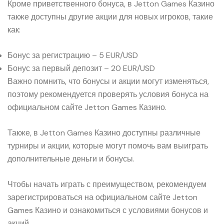
Кроме приветственного бонуса, в Jetton Games Казино
также доступны другие акции для новых игроков, такие
как:
Бонус за регистрацию – 5 EUR/USD
Бонус за первый депозит – 20 EUR/USD
Важно помнить, что бонусы и акции могут изменяться,
поэтому рекомендуется проверять условия бонуса на
официальном сайте Jetton Games Казино.
Также, в Jetton Games Казино доступны различные
турниры и акции, которые могут помочь вам выиграть
дополнительные деньги и бонусы.
Чтобы начать играть с преимуществом, рекомендуем
зарегистрироваться на официальном сайте Jetton
Games Казино и ознакомиться с условиями бонусов и
акций.