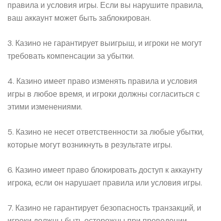
правила и условия игры. Если вы нарушите правила,
ваш аккаунт может быть заблокирован.
3. Казино не гарантирует выигрыш, и игроки не могут
требовать компенсации за убытки.
4. Казино имеет право изменять правила и условия
игры в любое время, и игроки должны согласиться с
этими изменениями.
5. Казино не несет ответственности за любые убытки,
которые могут возникнуть в результате игры.
6. Казино имеет право блокировать доступ к аккаунту
игрока, если он нарушает правила или условия игры.
7. Казино не гарантирует безопасность транзакций, и
игроки должны быть осторожны при проведении