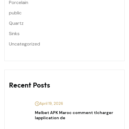
Porcelain
public
Quartz
Sinks
Uncategorized
Recent Posts
April 19, 2026
Melbet APK Maroc comment tlcharger
lapplication de