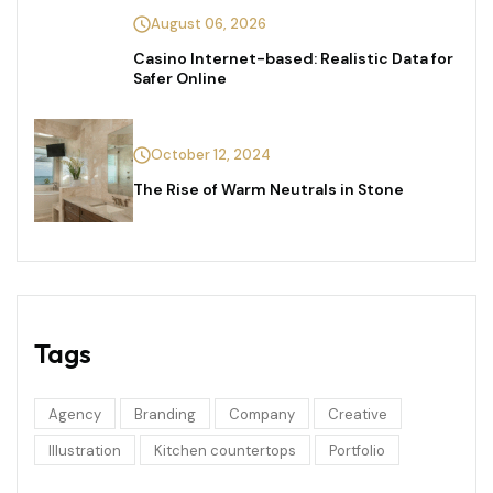
August 06, 2026
Casino Internet-based: Realistic Data for
Safer Online
October 12, 2024
The Rise of Warm Neutrals in Stone
Tags
Agency
Branding
Company
Creative
Illustration
Kitchen countertops
Portfolio