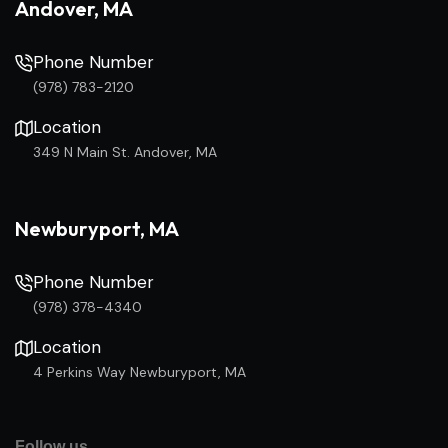
Andover, MA
Phone Number
(978) 783-2120
Location
349 N Main St. Andover, MA
Newburyport, MA
Phone Number
(978) 378-4340
Location
4 Perkins Way Newburyport, MA
Follow us