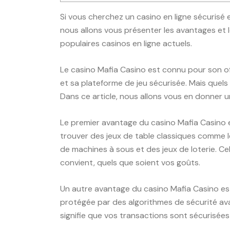
Si vous cherchez un casino en ligne sécurisé e
nous allons vous présenter les avantages et 
populaires casinos en ligne actuels.
Le casino Mafia Casino est connu pour son of
et sa plateforme de jeu sécurisée. Mais quels
Dans ce article, nous allons vous en donner u
Le premier avantage du casino Mafia Casino e
trouver des jeux de table classiques comme le 
de machines à sous et des jeux de loterie. Ce
convient, quels que soient vos goûts.
Un autre avantage du casino Mafia Casino est
protégée par des algorithmes de sécurité av
signifie que vos transactions sont sécurisée