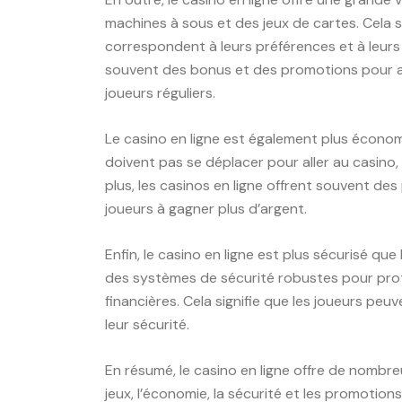
machines à sous et des jeux de cartes. Cela s
correspondent à leurs préférences et à leurs s
souvent des bonus et des promotions pour a
joueurs réguliers.
Le casino en ligne est également plus économi
doivent pas se déplacer pour aller au casino
plus, les casinos en ligne offrent souvent de
joueurs à gagner plus d’argent.
Enfin, le casino en ligne est plus sécurisé que 
des systèmes de sécurité robustes pour prot
financières. Cela signifie que les joueurs peu
leur sécurité.
En résumé, le casino en ligne offre de nombreu
jeux, l’économie, la sécurité et les promotion