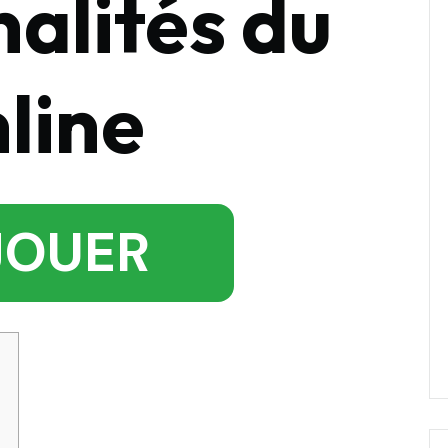
nalités du
line
 JOUER