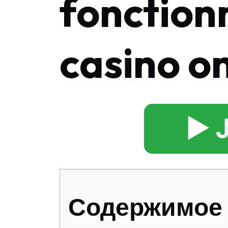
fonction
casino on
▶️
Содержимое