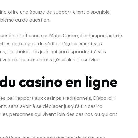
sino offre une équipe de support client disponible
oblème ou de question.
urisée et efficace sur Mafia Casino, il est important de
imites de budget, de vérifier régulièrement vos
s, de choisir des jeux qui correspondent à vos
ntivement les conditions générales de service.
du casino en ligne
s par rapport aux casinos traditionnels. D’abord, il
nt, sans avoir à se déplacer jusqu’à un casino
 les personnes qui vivent loin des casinos ou qui ont
variété de jeux, y compris des jeux de table, des