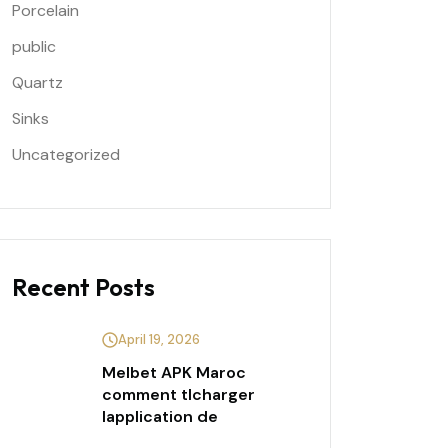
Porcelain
public
Quartz
Sinks
Uncategorized
Recent Posts
April 19, 2026
Melbet APK Maroc
comment tlcharger
lapplication de