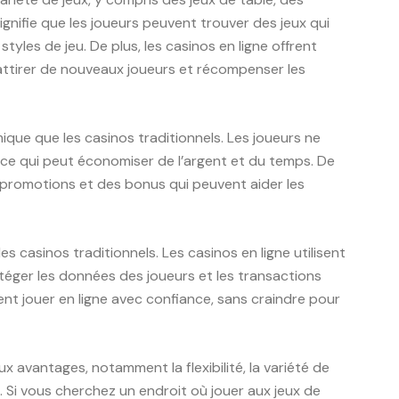
ignifie que les joueurs peuvent trouver des jeux qui
tyles de jeu. De plus, les casinos en ligne offrent
ttirer de nouveaux joueurs et récompenser les
que que les casinos traditionnels. Les joueurs ne
, ce qui peut économiser de l’argent et du temps. De
s promotions et des bonus qui peuvent aider les
les casinos traditionnels. Les casinos en ligne utilisent
éger les données des joueurs et les transactions
vent jouer en ligne avec confiance, sans craindre pour
x avantages, notamment la flexibilité, la variété de
s. Si vous cherchez un endroit où jouer aux jeux de