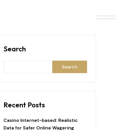
ONTACT
BLOG
Search
Search
Recent Posts
Casino Internet-based: Realistic
Data for Safer Online Wagering