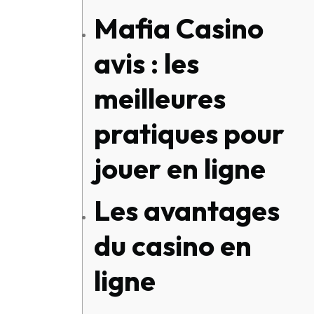
Mafia Casino
avis : les
meilleures
pratiques pour
jouer en ligne
Les avantages
du casino en
ligne