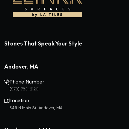
Stones That Speak Your Style
Andover, MA
Phone Number
(978) 783-2120
Location
349 N Main St. Andover, MA