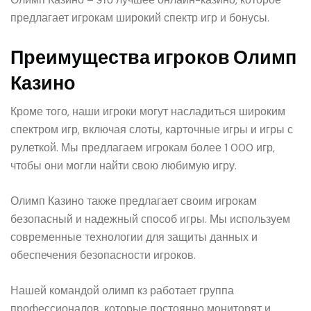
предлагает игрокам широкий спектр игр и бонусы.
Преимущества игроков Олимп
Казино
Кроме того, наши игроки могут насладиться широким
спектром игр, включая слоты, карточные игры и игры с
рулеткой. Мы предлагаем игрокам более 1 000 игр,
чтобы они могли найти свою любимую игру.
Олимп Казино также предлагает своим игрокам
безопасный и надежный способ игры. Мы используем
современные технологии для защиты данных и
обеспечения безопасности игроков.
Нашей командой
олимп кз
работает группа
профессионалов, которые постоянно мониторят и