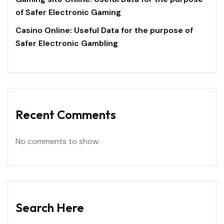
of Safer Electronic Gaming
Casino Online: Useful Data for the purpose of
Safer Electronic Gambling
Recent Comments
No comments to show.
Search Here