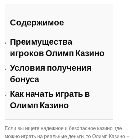
Содержимое
Преимущества
игроков Олимп Казино
Условия получения
бонуса
Как начать играть в
Олимп Казино
Если вы ищете надежное и безопасное казино, где
можно играть на реальные деньги, то Олимп Казино –