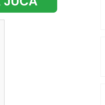
A JUCA