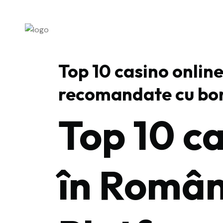
ABOUT US
P
Top 10 casino onlin
recomandate cu bon
Top 10 ca
în Român