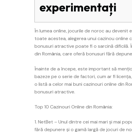
experimentați
În lumea online, jocurile de noroc au devenit
toate acestea, alegerea unui cazinou online c
bonusuri atractive poate fi o sarcină dificilă.
din România, care oferă bonusuri fără depune
Înainte de a începe, este important să menți
bazeze pe o serie de factori, cum ar fi licența
o listă a celor mai buni cazinouri online din 
bonusuri atractive.
Top 10 Cazinouri Online din România:
1. NetBet – Unul dintre cei mai mari și mai pop
fără depunere și o gamă largă de jocuri de no