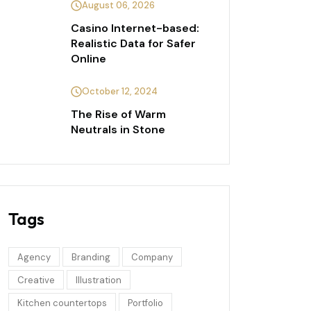
August 06, 2026
Casino Internet-based:
Realistic Data for Safer
Online
October 12, 2024
The Rise of Warm
Neutrals in Stone
Tags
Agency
Branding
Company
Creative
Illustration
Kitchen countertops
Portfolio