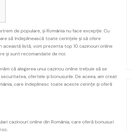
 extrem de populare, și România nu face excepție. Cu
are să îndeplinească toate cerințele și să ofere
 În această listă, vom prezenta top 10 cazinouri online
re și sunt recomandate de noi.
onăm că alegerea unui cazinou online trebuie să se
, securitatea, ofertele și bonusurile. De aceea, am creat
România, care îndeplinesc toate aceste cerințe și oferă
ulari cazinouri online din România, care oferă bonusuri
roc.