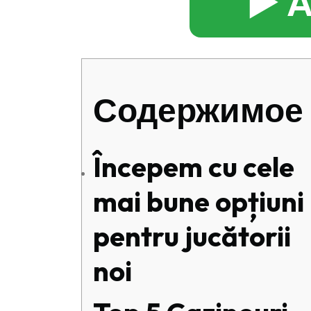
▶️ 
Содержимое
Începem cu cele
mai bune opțiuni
pentru jucătorii
noi