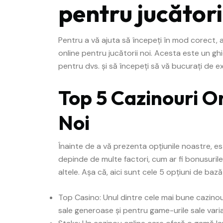
pentru jucători
Pentru a vă ajuta să începeți în mod corect, a
online pentru jucătorii noi. Acesta este un ghi
pentru dvs. și să începeți să vă bucurați de e
Top 5 Cazinouri On
Noi
Înainte de a vă prezenta opțiunile noastre, e
depinde de multe factori, cum ar fi bonusurile,
altele. Așa că, aici sunt cele 5 opțiuni de bază
Top Casino: Unul dintre cele mai bune cazino
sale generoase și pentru game-urile sale vari